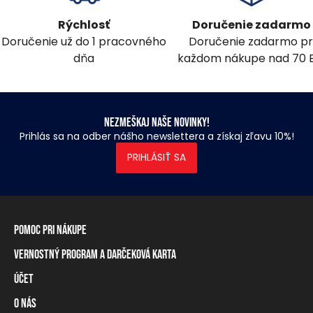
Rýchlosť
Doručenie zadarmo
Doručenie už do 1 pracovného
Doručenie zadarmo pr
dňa
každom nákupe nad 70 
Nezmeškaj naše novinky!
Prihlás sa na odber nášho newslettera a získaj zľavu 10%!
PRIHLÁSIŤ SA
Pomoc pri nákupe
Vernostný program a darčeková karta
Informácie o doručení
Spôsoby platby
Účet
Vernostný program
Vrátenie tovaru a odstúpenie od zmluvy
Darčeková karta
O nás
Prihlásenie / registrácia
Tabuľka rozmerov