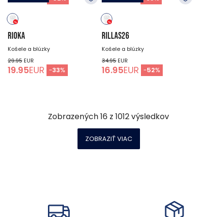
RIOKA
RILLAS26
Košele a blúzky
Košele a blúzky
29.95
EUR
34.95
EUR
19.95
EUR
16.95
EUR
-
33
%
-
52
%
Zobrazených
16
z
1012
výsledkov
ZOBRAZIŤ VIAC