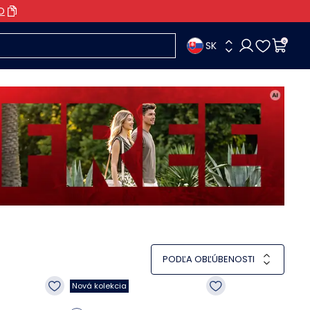
O
SK
0
PODĽA OBĽÚBENOSTI
Nová kolekcia