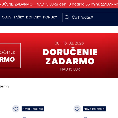
UČENIE ZADARMO - NAD 15 EUR
8 deň 10 hodina 55 minút
ZADARM
OBUV
TAŠKY
DOPLNKY
PONUKY
ženky
Nová kolekcia
Nová kolekcia