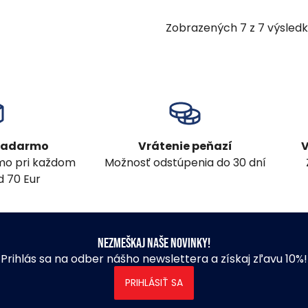
Zobrazených
7
z
7
výsled
 zadarmo
Vrátenie peňazí
V
mo pri každom
Možnosť odstúpenia do 30 dní
 70 Eur
Nezmeškaj naše novinky!
Prihlás sa na odber nášho newslettera a získaj zľavu 10%!
PRIHLÁSIŤ SA