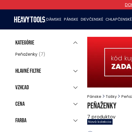
DOR
DÁMSKE
PÁNSKE
DIEVČENSKÉ
CHLAPČENSKÉ
Kategórie
Peňaženky
(7)
Hlavné filtre
Nová kolekcia
(5)
Vzhľad
Zľavnené produkty
Pánske
Tašky
Peňa
Skupinové zobrazenie
Posledné kusy
Cena
Peňaženky
Zobrazí všetky farby
Ihneď k odoslaniu
(6)
7
produktov
Farba
Nová kolekcia
-
EUR