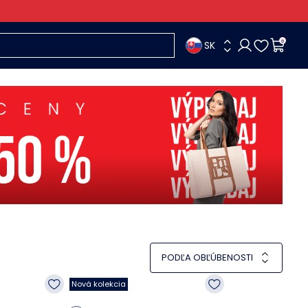
SK
0
PODĽA OBĽÚBENOSTI
Nová kolekcia