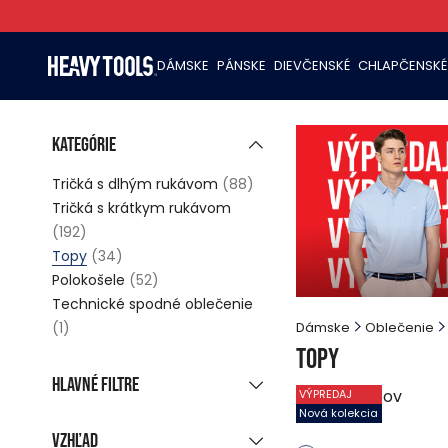
DÁMSKE
PÁNSKE
DIEVČENSKÉ
CHLAPČENSKÉ
Kategórie
Tričká s dlhým rukávom
(88)
Tričká s krátkym rukávom
(192)
Topy
(34)
Polokošele
(52)
Technické spodné oblečenie
(1)
Dámske
Oblečenie
Topy
Hlavné filtre
34
produktov
VÝPREDAJ
Nová kolekcia
Nová kolekcia
(13)
Vzhľad