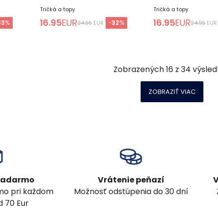
Tričká a topy
Tričká a topy
16.95
EUR
16.95
EUR
33
%
-
32
%
24.95
EUR
24.95
EUR
Zobrazených
16
z
34
výsled
ZOBRAZIŤ VIAC
 zadarmo
Vrátenie peňazí
V
mo pri každom
Možnosť odstúpenia do 30 dní
 70 Eur