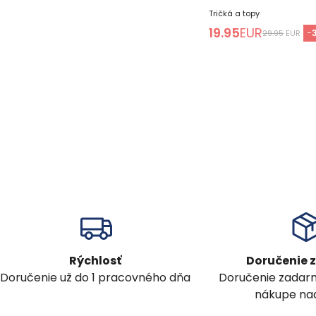
Tričká a topy
19.95
EUR
-
29.95
EUR
Rýchlosť
Doručenie
Doručenie už do 1 pracovného dňa
Doručenie zadar
nákupe nad