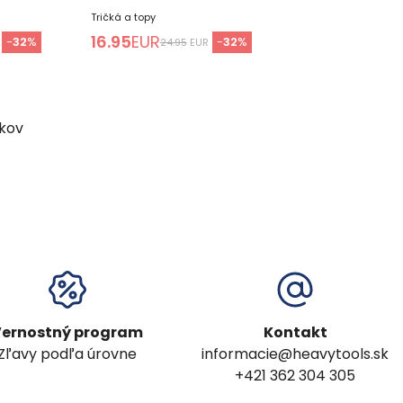
Tričká a topy
16.95
EUR
-
32
%
-
32
%
24.95
EUR
kov
ernostný program
Kontakt
Zľavy podľa úrovne
informacie@heavytools.sk
+421 362 304 305