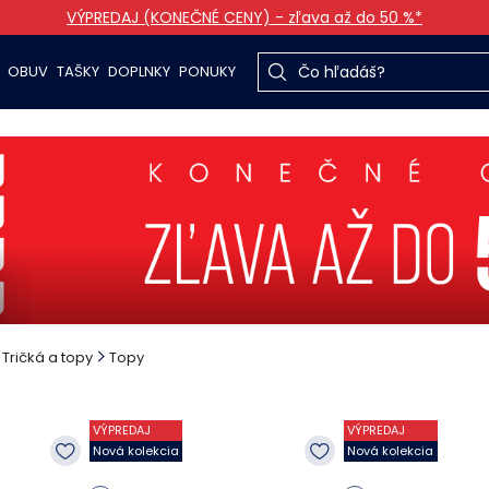
VÝPREDAJ (KONEČNÉ CENY) - zľava až do 50 %*
OBUV
TAŠKY
DOPLNKY
PONUKY
Tričká a topy
Topy
VÝPREDAJ
VÝPREDAJ
Nová kolekcia
Nová kolekcia