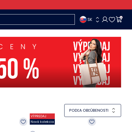
SK
0
PODĽA OBĽÚBENOSTI
VÝPREDAJ
Nová kolekcia