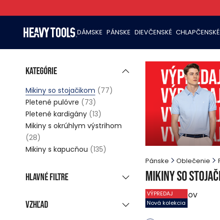
DÁMSKE
PÁNSKE
DIEVČENSKÉ
CHLAPČENSKÉ
Kategórie
Mikiny so stojačikom
(77)
Pletené pulóvre
(73)
Pletené kardigány
(13)
Mikiny s okrúhlym výstrihom
(28)
Mikiny s kapucňou
(135)
Pánske
Oblečenie
Mikiny so stoja
Hlavné filtre
77
produktov
VÝPREDAJ
Nová kolekcia
(15)
Vzhľad
Nová kolekcia
Zľavnené produkty
(70)