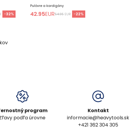
Pulóvre a kardigány
42.95
EUR
-
32
%
-
22
%
R
54.95
EUR
kov
ernostný program
Kontakt
Zľavy podľa úrovne
informacie@heavytools.sk
+421 362 304 305