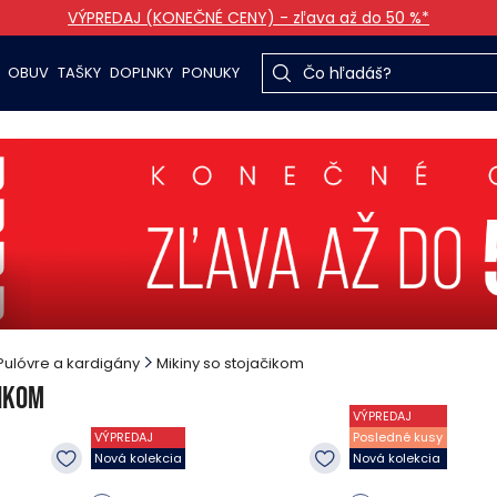
VÝPREDAJ (KONEČNÉ CENY) - zľava až do 50 %*
OBUV
TAŠKY
DOPLNKY
PONUKY
Pulóvre a kardigány
Mikiny so stojačikom
čikom
VÝPREDAJ
VÝPREDAJ
Posledné kusy
Nová kolekcia
Nová kolekcia