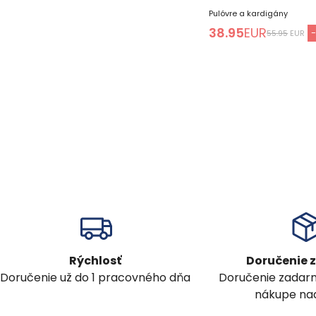
Pulóvre a kardigány
38.95
EUR
55.95
EUR
Rýchlosť
Doručenie
Doručenie už do 1 pracovného dňa
Doručenie zadar
nákupe nad