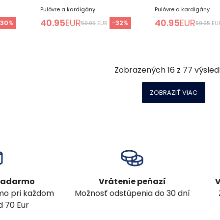
Pulóvre a kardigány
Pulóvre a kardigány
40.95
EUR
40.95
EUR
-
30
%
-
32
%
59.95
EUR
59.95
EU
Zobrazených
16
z
77
výsled
ZOBRAZIŤ VIAC
 zadarmo
Vrátenie peňazí
V
mo pri každom
Možnosť odstúpenia do 30 dní
 70 Eur