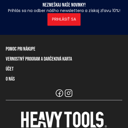
Nezmeškaj naše novinky!
Prihlás sa na odber nášho newslettera a získaj zľavu 10%!
PRIHLÁSIŤ SA
Pomoc pri nákupe
Vernostný program a darčeková karta
Informácie o doručení
Spôsoby platby
Účet
Vernostný program
Vrátenie tovaru a odstúpenie od zmluvy
Darčeková karta
O nás
Prihlásenie / registrácia
Tabuľka rozmerov
Zostatok na vernostnej karte
Naše predajne a distribútori
Značka Heavy Tools
Najčastejšie otázky
Informácie pre predajcov
Zákaznický servis
Tímové oblečenie
Kariéra