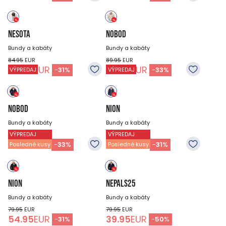
NESOTA
NOBOD
Bundy a kabáty
Bundy a kabáty
84.95
EUR
89.95
EUR
58.95
EUR
59.95
EUR
-
31
%
-
33
%
VÝPREDAJ
VÝPREDAJ
NOBOD
NION
Bundy a kabáty
Bundy a kabáty
VÝPREDAJ
VÝPREDAJ
89.95
EUR
79.95
EUR
59.95
EUR
54.95
EUR
-
33
%
-
31
%
Posledné kusy
Posledné kusy
NION
NEPALS25
Bundy a kabáty
Bundy a kabáty
79.95
EUR
79.95
EUR
54.95
EUR
39.95
EUR
-
31
%
-
50
%