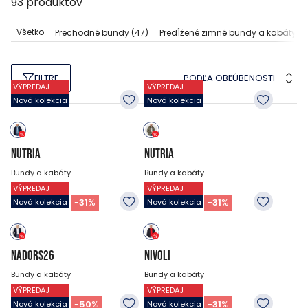
93
produktov
Všetko
Prechodné bundy
(47)
Predĺžené zimné bundy a kabáty
(1
PODĽA OBĽÚBENOSTI
FILTRE
VÝPREDAJ
VÝPREDAJ
Nová kolekcia
Nová kolekcia
NUTRIA
NUTRIA
Bundy a kabáty
Bundy a kabáty
VÝPREDAJ
VÝPREDAJ
84.95
EUR
84.95
EUR
58.95
EUR
58.95
EUR
-
31
%
-
31
%
Nová kolekcia
Nová kolekcia
NADORS26
NIVOLI
Bundy a kabáty
Bundy a kabáty
VÝPREDAJ
VÝPREDAJ
89.95
EUR
79.95
EUR
44.95
EUR
54.95
EUR
-
50
%
-
31
%
Nová kolekcia
Nová kolekcia