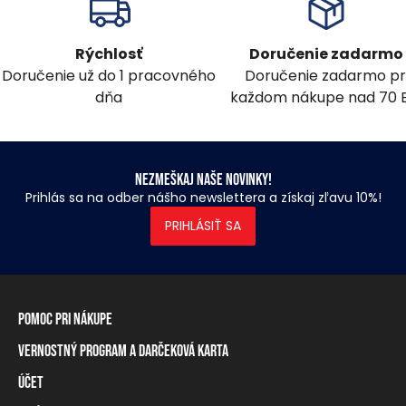
Rýchlosť
Doručenie zadarmo
Doručenie už do 1 pracovného
Doručenie zadarmo pr
dňa
každom nákupe nad 70 
Nezmeškaj naše novinky!
Prihlás sa na odber nášho newslettera a získaj zľavu 10%!
PRIHLÁSIŤ SA
Pomoc pri nákupe
Vernostný program a darčeková karta
Informácie o doručení
Spôsoby platby
Účet
Vernostný program
Vrátenie tovaru a odstúpenie od zmluvy