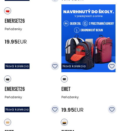
EMERSET26
Peňaženky
19.95
EUR
Nová kolekcia
Nová kolekcia
EMERSET26
EMET
Peňaženky
Peňaženky
19.95
EUR
19.95
EUR
Nová kolekcia