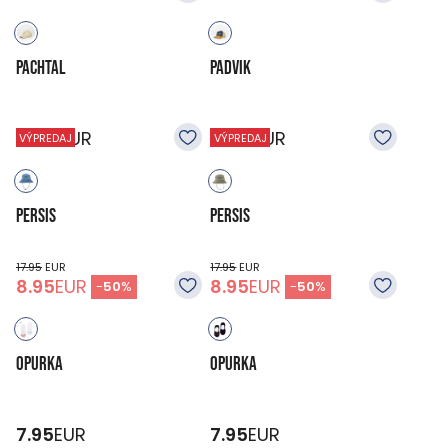
PACHTAL
PADVIK
17.95
EUR
17.95
EUR
VÝPREDAJ
VÝPREDAJ
PERSIS
PERSIS
17.95
EUR
17.95
EUR
8.95
EUR
8.95
EUR
-
50
%
-
50
%
OPURKA
OPURKA
7.95
EUR
7.95
EUR