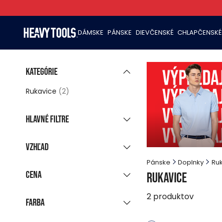
DÁMSKE
PÁNSKE
DIEVČENSKÉ
CHLAPČENSKÉ
Kategórie
Rukavice
(2)
Hlavné filtre
Nová kolekcia
Vzhľad
Zľavnené produkty
Pánske
Doplnky
Ru
Skupinové zobrazenie
Posledné kusy
Cena
Rukavice
Zobrazí všetky farby
Ihneď k odoslaniu
(2)
2
produktov
Farba
-
EUR