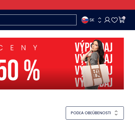
SK
0
PODĽA OBĽÚBENOSTI