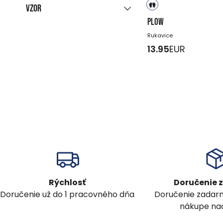
Vzor
modrý
čierny
PLOW
Rukavice
jednobarevný
13.95
EUR
Rýchlosť
Doručenie
Doručenie už do 1 pracovného dňa
Doručenie zadar
nákupe nad