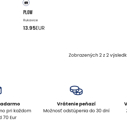
PLOW
Rukavice
13.95
EUR
Zobrazených
2
z
2
výsledk
 zadarmo
Vrátenie peňazí
V
mo pri každom
Možnosť odstúpenia do 30 dní
 70 Eur