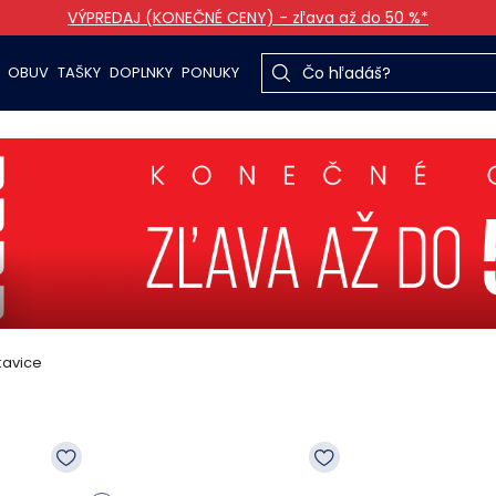
VÝPREDAJ (KONEČNÉ CENY) - zľava až do 50 %*
OBUV
TAŠKY
DOPLNKY
PONUKY
kavice