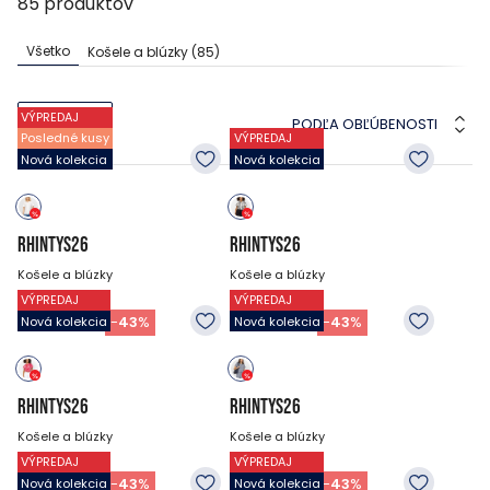
85
produktov
Všetko
Košele a blúzky
(85)
VÝPREDAJ
PODĽA OBĽÚBENOSTI
FILTRE
Posledné kusy
VÝPREDAJ
Nová kolekcia
Nová kolekcia
RHINTYS26
RHINTYS26
Košele a blúzky
Košele a blúzky
VÝPREDAJ
VÝPREDAJ
34.95
EUR
34.95
EUR
19.95
EUR
19.95
EUR
-
43
%
-
43
%
Nová kolekcia
Nová kolekcia
RHINTYS26
RHINTYS26
Košele a blúzky
Košele a blúzky
VÝPREDAJ
VÝPREDAJ
34.95
EUR
34.95
EUR
19.95
EUR
19.95
EUR
-
43
%
-
43
%
Nová kolekcia
Nová kolekcia