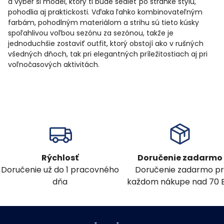
a vyber si model, ktorý ti bude sedieť po stránke štýlu,
pohodlia aj praktickosti. Vďaka ľahko kombinovateľným
farbám, pohodlným materiálom a strihu sú tieto kúsky
spoľahlivou voľbou sezónu za sezónou, takže je
jednoduchšie zostaviť outfit, ktorý obstojí ako v rušných
všedných dňoch, tak pri elegantných príležitostiach aj pri
voľnočasových aktivitách.
Rýchlosť
Doručenie zadarmo
Doručenie už do 1 pracovného
Doručenie zadarmo pr
dňa
každom nákupe nad 70 