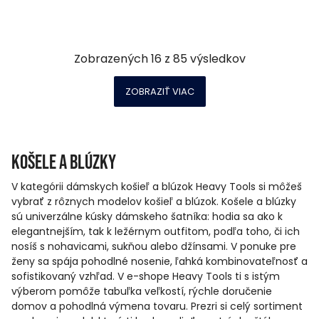
Zobrazených
16
z
85
výsledkov
ZOBRAZIŤ VIAC
Košele a blúzky
V kategórii dámskych košieľ a blúzok Heavy Tools si môžeš
vybrať z rôznych modelov košieľ a blúzok. Košele a blúzky
sú univerzálne kúsky dámskeho šatníka: hodia sa ako k
elegantnejším, tak k ležérnym outfitom, podľa toho, či ich
nosíš s nohavicami, sukňou alebo džínsami. V ponuke pre
ženy sa spája pohodlné nosenie, ľahká kombinovateľnosť a
sofistikovaný vzhľad. V e-shope Heavy Tools ti s istým
výberom pomôže tabuľka veľkostí, rýchle doručenie
domov a pohodlná výmena tovaru. Prezri si celý sortiment