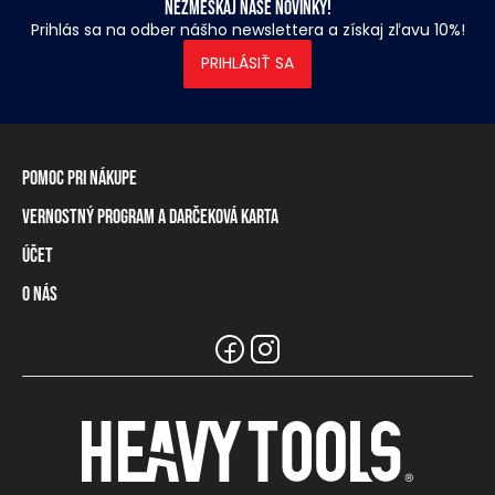
Nezmeškaj naše novinky!
Prihlás sa na odber nášho newslettera a získaj zľavu 10%!
PRIHLÁSIŤ SA
Pomoc pri nákupe
Vernostný program a darčeková karta
Informácie o doručení
Spôsoby platby
Účet
Vernostný program
Vrátenie tovaru a odstúpenie od zmluvy
Darčeková karta
O nás
Prihlásenie / registrácia
Tabuľka rozmerov
Zostatok na vernostnej karte
Naše predajne a distribútori
Značka Heavy Tools
Najčastejšie otázky
Informácie pre predajcov
Zákaznický servis
Tímové oblečenie
Kariéra