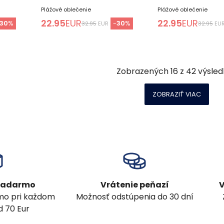
Plážové oblečenie
Plážové oblečenie
22.95
EUR
22.95
EUR
30
%
-
30
%
32.95
EUR
32.95
EU
Zobrazených
16
z
42
výsled
ZOBRAZIŤ VIAC
 zadarmo
Vrátenie peňazí
V
mo pri každom
Možnosť odstúpenia do 30 dní
 70 Eur