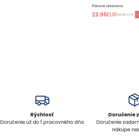
Plážové oblečenie
22.95
EUR
-
32.95
EUR
Rýchlosť
Doručenie
Doručenie už do 1 pracovného dňa
Doručenie zadar
nákupe nad