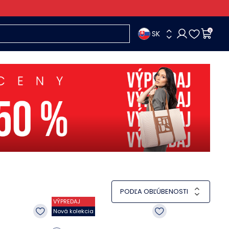
SK
0
PODĽA OBĽÚBENOSTI
VÝPREDAJ
Nová kolekcia