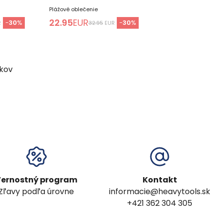
Plážové oblečenie
22.95
EUR
-
30
%
-
30
%
R
32.95
EUR
kov
ernostný program
Kontakt
Zľavy podľa úrovne
informacie@heavytools.sk
+421 362 304 305