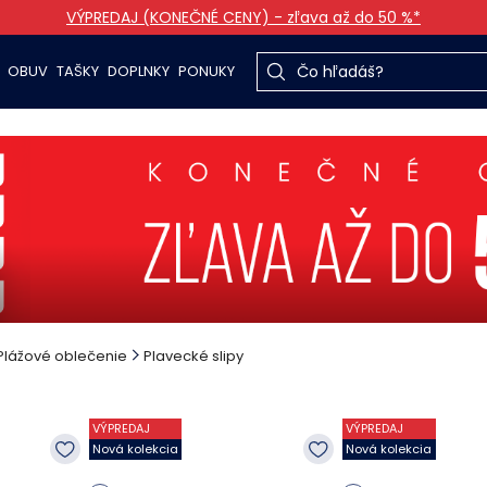
VÝPREDAJ (KONEČNÉ CENY) - zľava až do 50 %*
OBUV
TAŠKY
DOPLNKY
PONUKY
Plážové oblečenie
Plavecké slipy
VÝPREDAJ
VÝPREDAJ
Nová kolekcia
Nová kolekcia