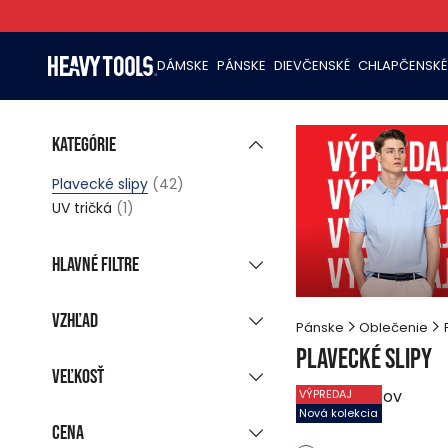
DÁMSKE
PÁNSKE
DIEVČENSKÉ
CHLAPČENSKÉ
Kategórie
Plavecké slipy
(42)
UV tričká
(1)
Hlavné filtre
Nová kolekcia
(25)
Vzhľad
Pánske
Oblečenie
Zľavnené produkty
(42)
Plavecké slipy
Skupinové zobrazenie
Posledné kusy
Veľkosť
(4)
Zobrazí všetky farby
42
produktov
VÝPREDAJ
Ihneď k odoslaniu
(39)
Nová kolekcia
S
M
L
XL
XXL
Cena