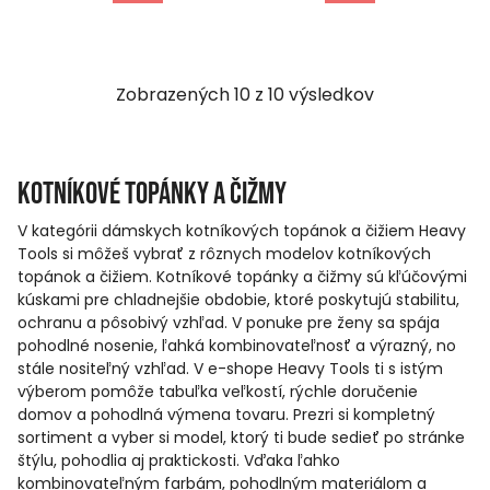
Zobrazených
10
z
10
výsledkov
Kotníkové topánky a čižmy
V kategórii dámskych kotníkových topánok a čižiem Heavy
Tools si môžeš vybrať z rôznych modelov kotníkových
topánok a čižiem. Kotníkové topánky a čižmy sú kľúčovými
kúskami pre chladnejšie obdobie, ktoré poskytujú stabilitu,
ochranu a pôsobivý vzhľad. V ponuke pre ženy sa spája
pohodlné nosenie, ľahká kombinovateľnosť a výrazný, no
stále nositeľný vzhľad. V e-shope Heavy Tools ti s istým
výberom pomôže tabuľka veľkostí, rýchle doručenie
domov a pohodlná výmena tovaru. Prezri si kompletný
sortiment a vyber si model, ktorý ti bude sedieť po stránke
štýlu, pohodlia aj praktickosti. Vďaka ľahko
kombinovateľným farbám, pohodlným materiálom a