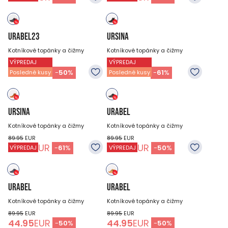
URABEL23
URSINA
Kotníkové topánky a čižmy
Kotníkové topánky a čižmy
VÝPREDAJ
VÝPREDAJ
89.95
EUR
89.95
EUR
44.95
EUR
34.95
EUR
-
50
%
-
61
%
Posledné kusy
Posledné kusy
URSINA
URABEL
Kotníkové topánky a čižmy
Kotníkové topánky a čižmy
89.95
EUR
89.95
EUR
34.95
EUR
44.95
EUR
-
61
%
-
50
%
VÝPREDAJ
VÝPREDAJ
URABEL
URABEL
Kotníkové topánky a čižmy
Kotníkové topánky a čižmy
89.95
EUR
89.95
EUR
44.95
EUR
44.95
EUR
-
50
%
-
50
%