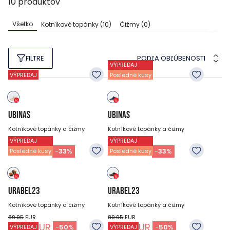
10
produktov
Všetko
Kotníkové topánky
(10)
Čižmy
(0)
PODĽA OBĽÚBENOSTI
FILTRE
VÝPREDAJ
VÝPREDAJ
Posledné kusy
UBINAS
UBINAS
Kotníkové topánky a čižmy
Kotníkové topánky a čižmy
VÝPREDAJ
VÝPREDAJ
89.95
EUR
89.95
EUR
59.95
EUR
59.95
EUR
-
33
%
-
33
%
Posledné kusy
Posledné kusy
URABEL23
URABEL23
Kotníkové topánky a čižmy
Kotníkové topánky a čižmy
89.95
EUR
89.95
EUR
44.95
EUR
44.95
EUR
-
50
%
-
50
%
VÝPREDAJ
VÝPREDAJ