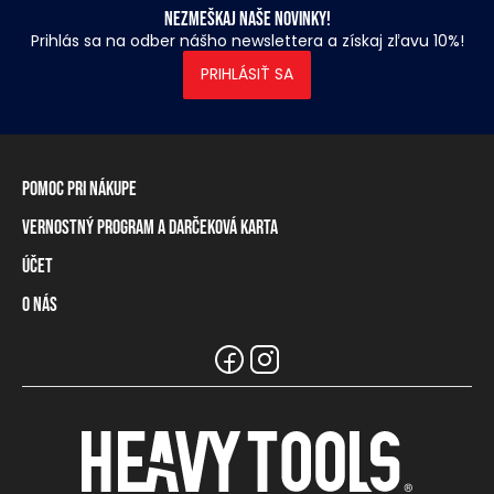
Nezmeškaj naše novinky!
Prihlás sa na odber nášho newslettera a získaj zľavu 10%!
PRIHLÁSIŤ SA
Pomoc pri nákupe
Vernostný program a darčeková karta
Informácie o doručení
Spôsoby platby
Účet
Vernostný program
Vrátenie tovaru a odstúpenie od zmluvy
Darčeková karta
O nás
Prihlásenie / registrácia
Tabuľka rozmerov
Zostatok na vernostnej karte
Naše predajne a distribútori
Značka Heavy Tools
Najčastejšie otázky
Informácie pre predajcov
Zákaznický servis
Tímové oblečenie
Kariéra