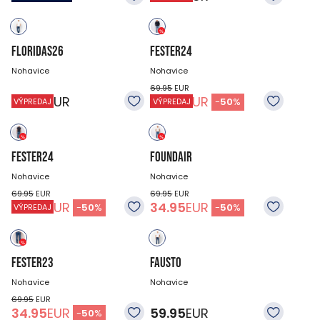
FLORIDAS26
FESTER24
Nohavice
Nohavice
69.95
EUR
59.95
EUR
34.95
EUR
-
50
%
VÝPREDAJ
VÝPREDAJ
FESTER24
FOUNDAIR
Nohavice
Nohavice
69.95
EUR
69.95
EUR
34.95
EUR
34.95
EUR
-
50
%
-
50
%
VÝPREDAJ
FESTER23
FAUSTO
Nohavice
Nohavice
69.95
EUR
34.95
EUR
59.95
EUR
-
50
%