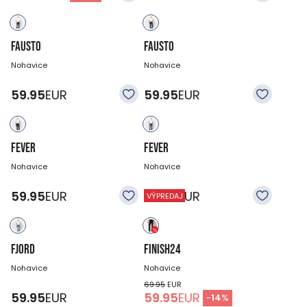
FAUSTO
FAUSTO
Nohavice
Nohavice
59.95
EUR
59.95
EUR
FEVER
FEVER
Nohavice
Nohavice
59.95
EUR
59.95
EUR
VÝPREDAJ
FJORD
FINISH24
Nohavice
Nohavice
69.95
EUR
59.95
EUR
59.95
EUR
-
14
%