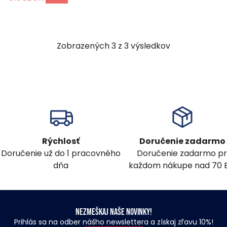
Zobrazených
3
z
3
výsledkov
Rýchlosť
Doručenie zadarmo
Doručenie už do 1 pracovného
Doručenie zadarmo pr
dňa
každom nákupe nad 70 
Nezmeškaj naše novinky!
Prihlás sa na odber nášho newslettera a získaj zľavu 10%!