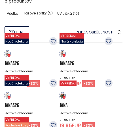
5
produktov
Plážové šortky
(5)
Všetko
UV tričká
(10)
PODĽA OBĽÚBENOSTI
FILTRE
VÝPREDAJ
VÝPREDAJ
Nová kolekcia
Nová kolekcia
JANAS26
JANAS26
Plážové oblečenie
Plážové oblečenie
VÝPREDAJ
29.95
EUR
29.95
EUR
19.95
EUR
19.95
EUR
-
33
%
-
33
%
Nová kolekcia
VÝPREDAJ
JANAS26
JANA
Plážové oblečenie
Plážové oblečenie
VÝPREDAJ
29.95
EUR
29.95
EUR
19.95
EUR
19.95
EUR
-
33
%
-
33
%
Posledné kusy