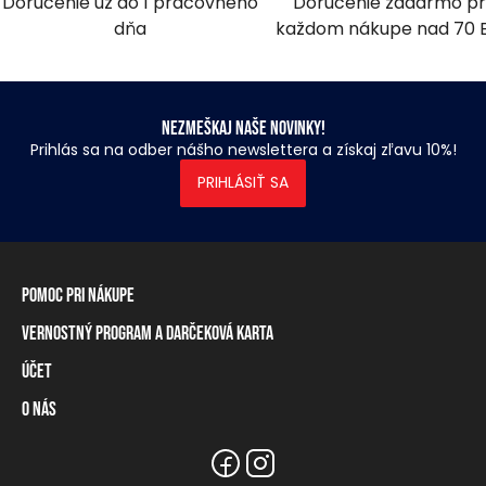
Doručenie už do 1 pracovného
Doručenie zadarmo pr
dňa
každom nákupe nad 70 
Nezmeškaj naše novinky!
Prihlás sa na odber nášho newslettera a získaj zľavu 10%!
PRIHLÁSIŤ SA
Pomoc pri nákupe
Vernostný program a darčeková karta
Informácie o doručení
Spôsoby platby
Účet
Vernostný program
Vrátenie tovaru a odstúpenie od zmluvy
Darčeková karta
O nás
Prihlásenie / registrácia
Tabuľka rozmerov
Zostatok na vernostnej karte
Naše predajne a distribútori
Značka Heavy Tools
Najčastejšie otázky
Informácie pre predajcov