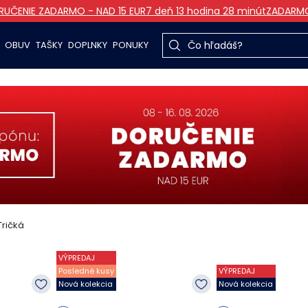
UČENIE ZADARMO - NAD 15 EUR
7 deň 13 hodina 27 minút
ZADARM
OBUV
TAŠKY
DOPLNKY
PONUKY
Tričká
VÝPREDAJ
Posledné kusy
VÝPREDAJ
Nová kolekcia
Nová kolekcia