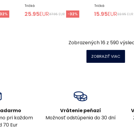
Tričká
Tričká
25.95
EUR
15.95
EUR
32
%
-
32
%
37.95
EUR
22.95
EUR
Zobrazených
16
z
590
výsle
ZOBRAZIŤ VIAC
 zadarmo
Vrátenie peňazí
V
mo pri každom
Možnosť odstúpenia do 30 dní
 70 Eur