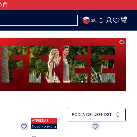
O
SK
0
PODĽA OBĽÚBENOSTI
VÝPREDAJ
Nová kolekcia