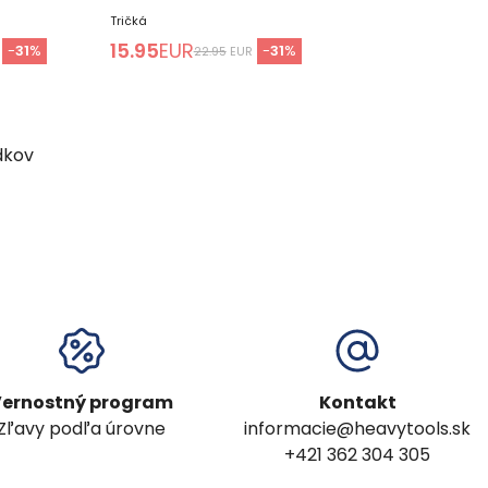
Tričká
15.95
EUR
-
31
%
-
31
%
22.95
EUR
dkov
ernostný program
Kontakt
Zľavy podľa úrovne
informacie@heavytools.sk
+421 362 304 305