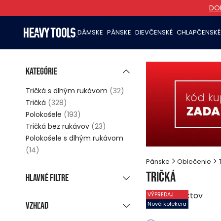
DOR
DÁMSKE
PÁNSKE
DIEVČENSKÉ
CHLAPČENSKÉ
Kategórie
Tričká s dlhým rukávom
(32)
Tričká
(328)
Polokošele
(193)
Tričká bez rukávov
(23)
Polokošele s dlhým rukávom
(14)
Pánske
Oblečenie
Tričká
Hlavné filtre
590
produktov
VÝPREDAJ
Nová kolekcia
(221)
Vzhľad
Nová kolekcia
Zľavnené produkty