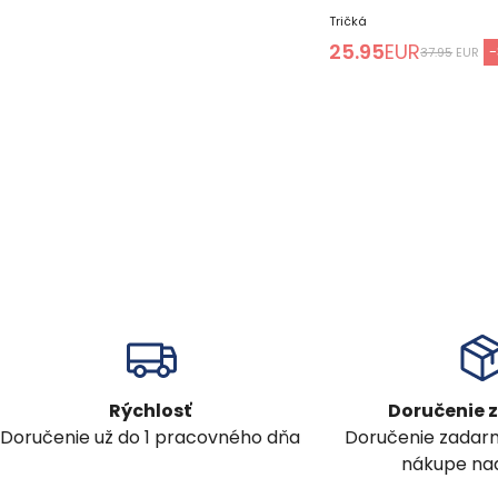
Tričká
25.95
EUR
-
37.95
EUR
Rýchlosť
Doručenie
Doručenie už do 1 pracovného dňa
Doručenie zadar
nákupe nad