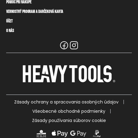
Pomoc pri nákupe
Vernostný program a darčeková karta
Informácie o doručení
Spôsoby platby
Účet
Vernostný program
Vrátenie tovaru a odstúpenie od zmluvy
Darčeková karta
O nás
Prihlásenie / registrácia
Tabuľka rozmerov
Zostatok na vernostnej karte
Značka Heavy Tools
Naše predajne a distribútori
Informácie pre predajcov
Najčastejšie otázky
Tímové oblečenie
Zákaznický servis
Kariéra
Zásady ochrany a spracovania osobných údajov
Všeobecné obchodné podmienky
Zásady používania súborov cookie