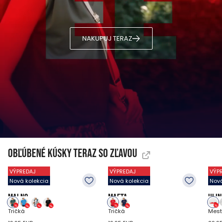
NAKUPUJ TERAZ
Obľúbené kúsky teraz so zľavou
VÝPREDAJ
VÝPREDAJ
VÝP
Nová kolekcia
Nová kolekcia
Nová
MALNO
MAFTA
ULIN
Tričká
Tričká
Mest