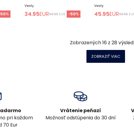
Vesty
Vesty
34.95
EUR
45.95
EUR
-
50
%
-
50
%
69.95
EUR
83.95
EU
Zobrazených
16
z
28
výsled
ZOBRAZIŤ VIAC
 zadarmo
Vrátenie peňazí
V
mo pri každom
Možnosť odstúpenia do 30 dní
 70 Eur