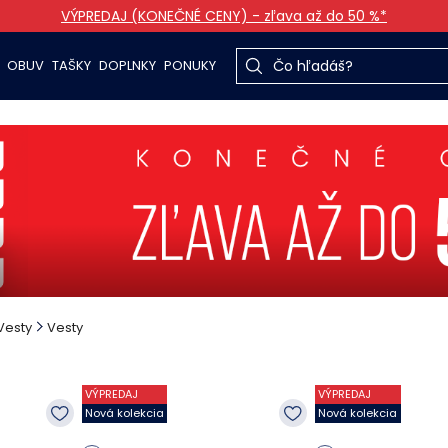
VÝPREDAJ (KONEČNÉ CENY) - zľava až do 50 %*
OBUV
TAŠKY
DOPLNKY
PONUKY
Vesty
Vesty
VÝPREDAJ
VÝPREDAJ
Nová kolekcia
Nová kolekcia