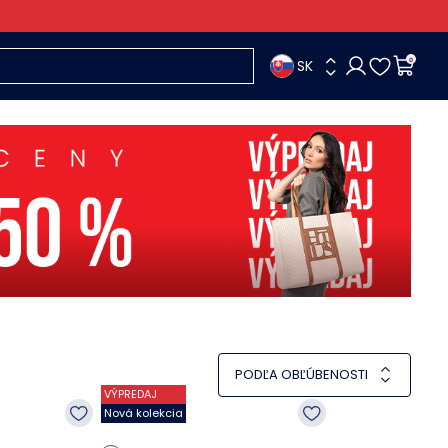
SK
0
PODĽA OBĽÚBENOSTI
VÝPREDAJ
Nová kolekcia