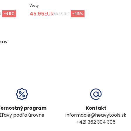
Vesty
45.95
EUR
-
45
%
-
45
%
R
83.95
EUR
kov
ernostný program
Kontakt
Zľavy podľa úrovne
informacie@heavytools.sk
+421 362 304 305