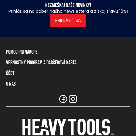
Nezmeškaj naše novinky!
Prihlás sa na odber nášho newslettera a získaj zľavu 10%!
PRIHLÁSIŤ SA
Pomoc pri nákupe
Vernostný program a darčeková karta
Informácie o doručení
Spôsoby platby
Účet
Vernostný program
Vrátenie tovaru a odstúpenie od zmluvy
Darčeková karta
O nás
Prihlásenie / registrácia
Tabuľka rozmerov
Zostatok na vernostnej karte
Naše predajne a distribútori
Značka Heavy Tools
Najčastejšie otázky
Informácie pre predajcov
Zákaznický servis
Tímové oblečenie
Kariéra