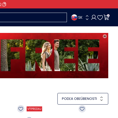
O
SK
0
PODĽA OBĽÚBENOSTI
VÝPREDAJ