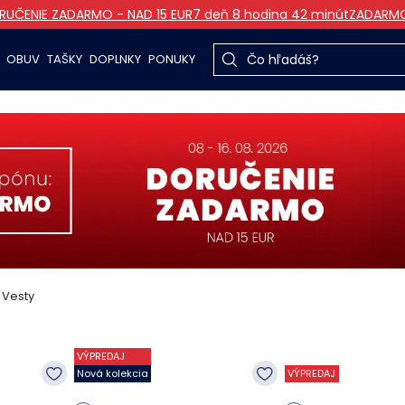
RUČENIE ZADARMO - NAD 15 EUR
7 deň 8 hodina 42 minút
ZADARM
OBUV
TAŠKY
DOPLNKY
PONUKY
Vesty
VÝPREDAJ
Nová kolekcia
VÝPREDAJ