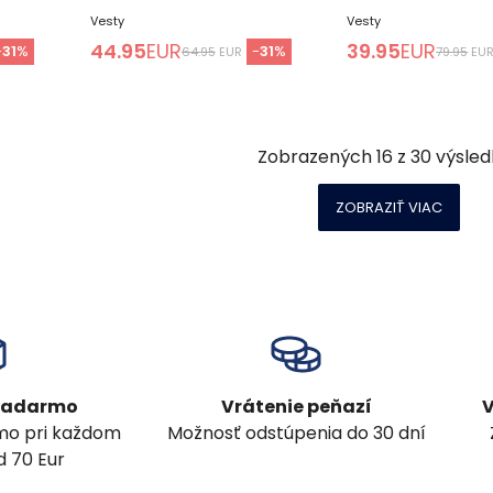
Vesty
Vesty
44.95
EUR
39.95
EUR
-
31
%
-
31
%
64.95
EUR
79.95
EU
Zobrazených
16
z
30
výsled
ZOBRAZIŤ VIAC
 zadarmo
Vrátenie peňazí
V
mo pri každom
Možnosť odstúpenia do 30 dní
 70 Eur