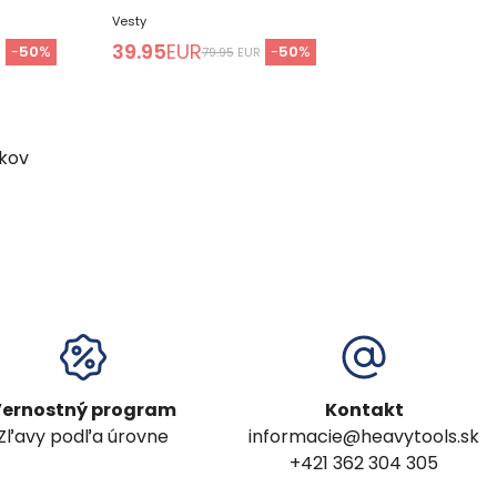
Vesty
39.95
EUR
-
50
%
-
50
%
R
79.95
EUR
kov
ernostný program
Kontakt
Zľavy podľa úrovne
informacie@heavytools.sk
+421 362 304 305