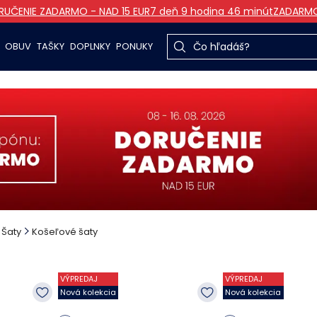
RUČENIE ZADARMO - NAD 15 EUR
7 deň 9 hodina 46 minút
ZADARM
OBUV
TAŠKY
DOPLNKY
PONUKY
Šaty
Košeľové šaty
VÝPREDAJ
VÝPREDAJ
Nová kolekcia
Nová kolekcia