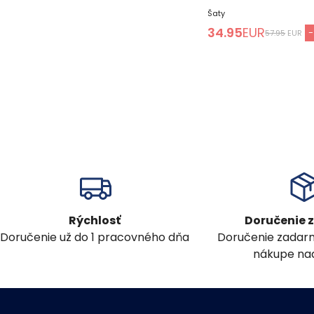
Šaty
34.95
EUR
-
57.95
EUR
Rýchlosť
Doručenie
Doručenie už do 1 pracovného dňa
Doručenie zadar
nákupe nad