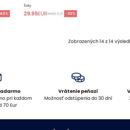
Šaty
29.95
EUR
40
%
-
33
%
44.95
EUR
Zobrazených
14
z
14
výsled
 zadarmo
Vrátenie peňazí
V
mo pri každom
Možnosť odstúpenia do 30 dní
 70 Eur