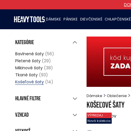
DO
DÁMSKE
PÁNSKE
DIEVČENSKÉ
CHLAPČENSKÉ
Kategórie
Bavlnené šaty
(56)
Pletené šaty
(29)
Mikinové šaty
(38)
Tkané šaty
(93)
Košeľové šaty
(14)
Dámske
Oblečenie
Hlavné filtre
Košeľové šaty
Nová kolekcia
(7)
Vzhľad
14
produktov
VÝPREDAJ
Zľavnené produkty
(14)
Nová kolekcia
Skupinové zobrazenie
Posledné kusy
(1)