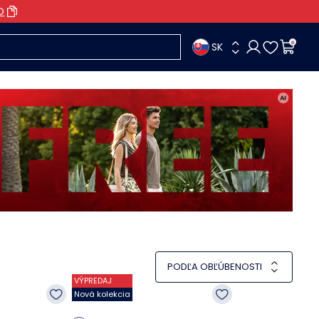
O
SK
0
PODĽA OBĽÚBENOSTI
VÝPREDAJ
Nová kolekcia