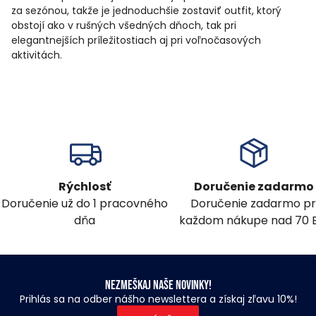
za sezónou, takže je jednoduchšie zostaviť outfit, ktorý
obstojí ako v rušných všedných dňoch, tak pri
elegantnejších príležitostiach aj pri voľnočasových
aktivitách.
Rýchlosť
Doručenie zadarmo
Doručenie už do 1 pracovného
Doručenie zadarmo pr
dňa
každom nákupe nad 70 
Nezmeškaj naše novinky!
Prihlás sa na odber nášho newslettera a získaj zľavu 10%!