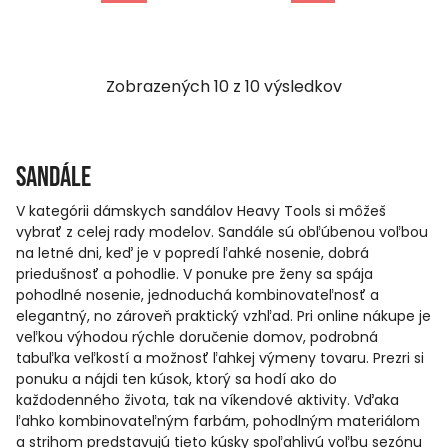
Zobrazených
10
z
10
výsledkov
Sandále
V kategórii dámskych sandálov Heavy Tools si môžeš
vybrať z celej rady modelov. Sandále sú obľúbenou voľbou
na letné dni, keď je v popredí ľahké nosenie, dobrá
priedušnosť a pohodlie. V ponuke pre ženy sa spája
pohodlné nosenie, jednoduchá kombinovateľnosť a
elegantný, no zároveň praktický vzhľad. Pri online nákupe je
veľkou výhodou rýchle doručenie domov, podrobná
tabuľka veľkostí a možnosť ľahkej výmeny tovaru. Prezri si
ponuku a nájdi ten kúsok, ktorý sa hodí ako do
každodenného života, tak na víkendové aktivity. Vďaka
ľahko kombinovateľným farbám, pohodlným materiálom
a strihom predstavujú tieto kúsky spoľahlivú voľbu sezónu