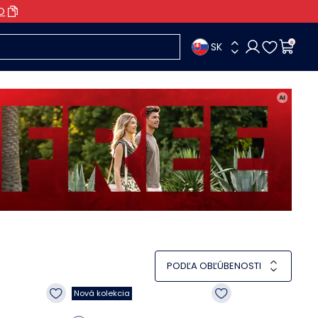
O
SK
0
PODĽA OBĽÚBENOSTI
Nová kolekcia