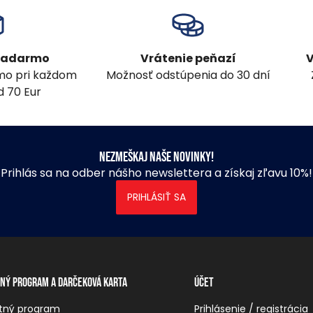
 zadarmo
Vrátenie peňazí
V
mo pri každom
Možnosť odstúpenia do 30 dní
 70 Eur
Nezmeškaj naše novinky!
Prihlás sa na odber nášho newslettera a získaj zľavu 10%!
PRIHLÁSIŤ SA
ný program a darčeková karta
Účet
tný program
Prihlásenie / registrácia