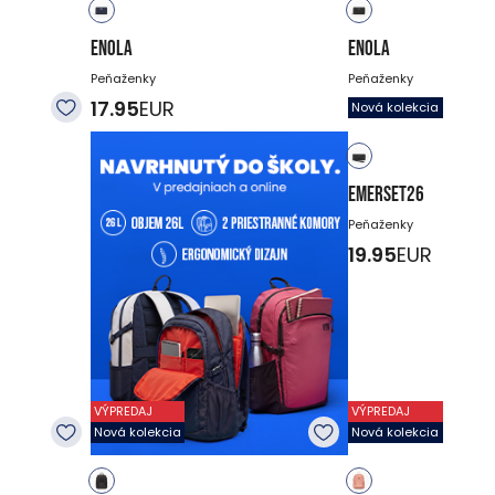
ENOLA
ENOLA
Peňaženky
Peňaženky
17.95
EUR
17.95
EUR
Nová kolekcia
EMERSET26
Peňaženky
19.95
EUR
VÝPREDAJ
VÝPREDAJ
Nová kolekcia
Nová kolekcia