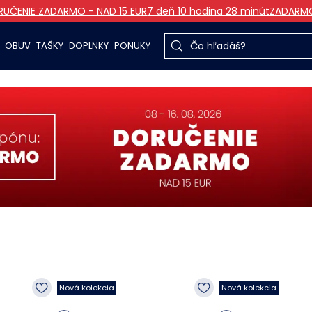
UČENIE ZADARMO - NAD 15 EUR
7 deň 10 hodina 28 minút
ZADARM
OBUV
TAŠKY
DOPLNKY
PONUKY
Nová kolekcia
Nová kolekcia