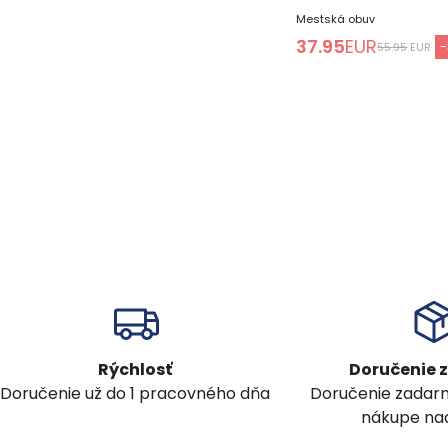
Mestská obuv
37.95
EUR
-
55.95
EUR
Rýchlosť
Doručenie
Doručenie už do 1 pracovného dňa
Doručenie zadar
nákupe nad