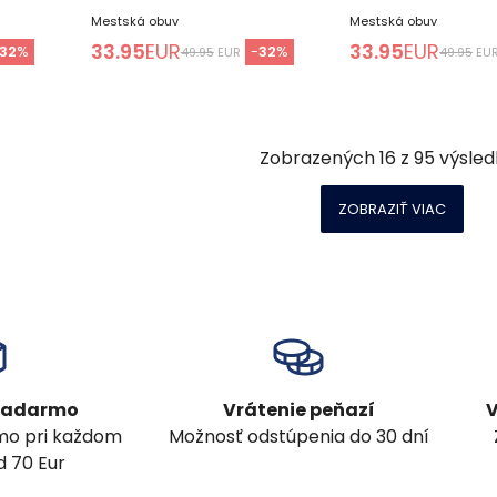
Mestská obuv
Mestská obuv
33.95
EUR
33.95
EUR
32
%
-
32
%
49.95
EUR
49.95
EU
Zobrazených
16
z
95
výsled
ZOBRAZIŤ VIAC
 zadarmo
Vrátenie peňazí
V
mo pri každom
Možnosť odstúpenia do 30 dní
 70 Eur