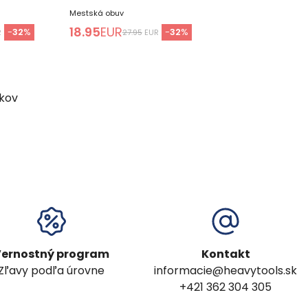
Mestská obuv
18.95
EUR
-
32
%
-
32
%
R
27.95
EUR
kov
ernostný program
Kontakt
Zľavy podľa úrovne
informacie@heavytools.sk
+421 362 304 305