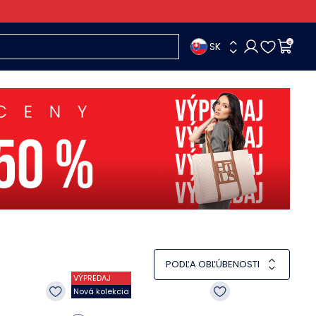
SK
0
PODĽA OBĽÚBENOSTI
VÝPREDAJ
Nová kolekcia