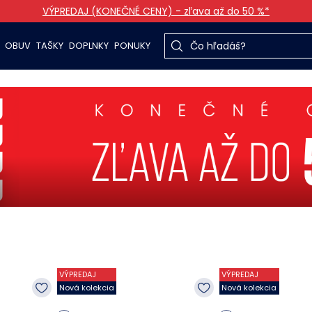
VÝPREDAJ (KONEČNÉ CENY) - zľava až do 50 %*
OBUV
TAŠKY
DOPLNKY
PONUKY
VÝPREDAJ
VÝPREDAJ
Nová kolekcia
Nová kolekcia