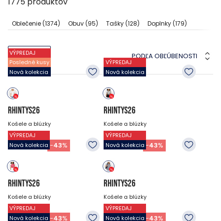
1775
produktov
Oblečenie
(1374)
Obuv
(95)
Tašky
(128)
Doplnky
(179)
VÝPREDAJ
PODĽA OBĽÚBENOSTI
FILTRE
Posledné kusy
VÝPREDAJ
Nová kolekcia
Nová kolekcia
RHINTYS26
RHINTYS26
Košele a blúzky
Košele a blúzky
VÝPREDAJ
VÝPREDAJ
34.95
EUR
34.95
EUR
19.95
EUR
19.95
EUR
-
43
%
-
43
%
Nová kolekcia
Nová kolekcia
RHINTYS26
RHINTYS26
Košele a blúzky
Košele a blúzky
VÝPREDAJ
VÝPREDAJ
34.95
EUR
34.95
EUR
19.95
EUR
19.95
EUR
-
43
%
-
43
%
Nová kolekcia
Nová kolekcia