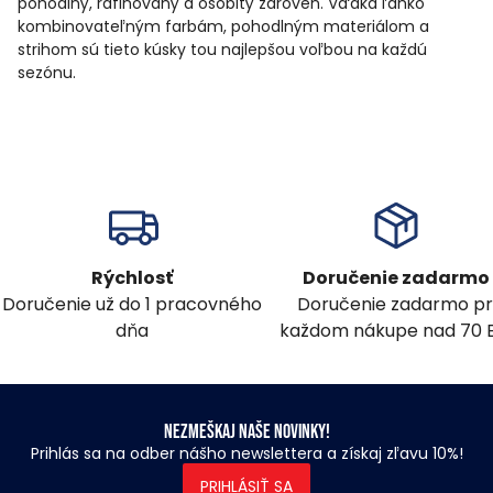
pohodlný, rafinovaný a osobitý zároveň. Vďaka ľahko
kombinovateľným farbám, pohodlným materiálom a
strihom sú tieto kúsky tou najlepšou voľbou na každú
sezónu.
Rýchlosť
Doručenie zadarmo
Doručenie už do 1 pracovného
Doručenie zadarmo pr
dňa
každom nákupe nad 70 
Nezmeškaj naše novinky!
Prihlás sa na odber nášho newslettera a získaj zľavu 10%!
PRIHLÁSIŤ SA