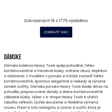
Zobrazených
16
z
1775
výsledkov
ZOBRAZIŤ VIAC
Dámske
Dámska kolekcia Heavy Tools spája pohodlné, ľahko
kombinovateľné a trendové kúsky, vrátane obuvi, doplnkov
a oblečenia. Z modelov v ponuke si môžeš zostaviť ľahko
kombinovateľné, športovo elegantné a niekedy aj výrazne
ženské outfity. Dámska ponuka Heavy Tools kladie dôraz na
pohodlie, prepracované detaily a dobre kombinovateľné
základné kúsky. Výber v e-shope Heavy Tools ti uľahčí
tabuľka veľkostí, rýchle doručenie a flexibilná výmena
tovaru. Prezri si túto kategóriu a zostav si outfit, ktorý je