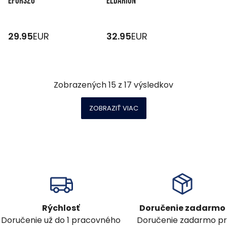
EPURS26
ELDARION
29.95
EUR
32.95
EUR
Zobrazených
15
z
17
výsledkov
ZOBRAZIŤ VIAC
Rýchlosť
Doručenie zadarmo
Doručenie už do 1 pracovného
Doručenie zadarmo pr