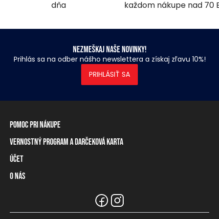
dňa
každom nákupe nad 70 
Nezmeškaj naše novinky!
Prihlás sa na odber nášho newslettera a získaj zľavu 10%!
PRIHLÁSIŤ SA
Pomoc pri nákupe
Vernostný program a darčeková karta
Informácie o doručení
Spôsoby platby
Účet
Vernostný program
Vrátenie tovaru a odstúpenie od zmluvy
Darčeková karta
O nás
Prihlásenie / registrácia
Tabuľka rozmerov
Zostatok na vernostnej karte
Naše predajne a distribútori
Značka Heavy Tools
Najčastejšie otázky
Informácie pre predajcov
Zákaznický servis