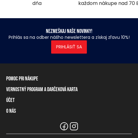
dňa
každom nákupe nad 70 
Nezmeškaj naše novinky!
Prihlás sa na odber nášho newslettera a získaj zľavu 10%!
PRIHLÁSIŤ SA
Pomoc pri nákupe
Vernostný program a darčeková karta
Informácie o doručení
Spôsoby platby
Účet
Vernostný program
Vrátenie tovaru a odstúpenie od zmluvy
Darčeková karta
O nás
Prihlásenie / registrácia
Tabuľka rozmerov
Zostatok na vernostnej karte
Naše predajne a distribútori
Značka Heavy Tools
Najčastejšie otázky
Informácie pre predajcov
Zákaznický servis