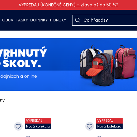
VÝPREDAJ (KONEČNÉ CENY) - zľava až do 50 %*
OBUV
TAŠKY
DOPLNKY
PONUKY
hy
VÝPREDAJ
VÝPREDAJ
Nová kolekcia
Nová kolekcia