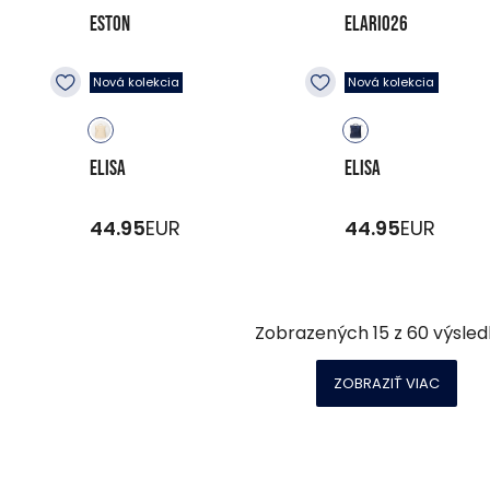
ESTON
ELARIO26
44.95
EUR
49.95
EUR
Nová kolekcia
Nová kolekcia
ELISA
ELISA
44.95
EUR
44.95
EUR
Zobrazených
15
z
60
výsled
ZOBRAZIŤ VIAC