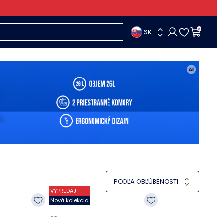
SK
0
PODĽA OBĽÚBENOSTI
VÝPREDAJ
Nová kolekcia