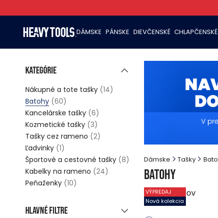
DÁMSKE
PÁNSKE
DIEVČENSKÉ
CHLAPČENSKÉ
Kategórie
Nákupné a tote tašky
(14)
Batohy
(60)
Kancelárske tašky
(6)
Kozmetické tašky
(3)
Tašky cez rameno
(2)
Ľadvinky
(1)
Športové a cestovné tašky
(8)
Dámske
Tašky
Bato
Kabelky na rameno
(24)
Batohy
Peňaženky
(10)
60
produktov
VÝPREDAJ
Nová kolekcia
Hlavné filtre