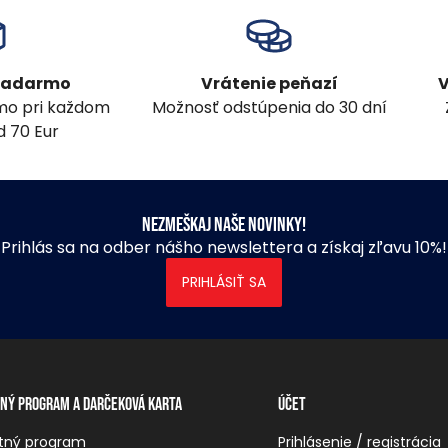
 zadarmo
Vrátenie peňazí
V
mo pri každom
Možnosť odstúpenia do 30 dní
 70 Eur
Nezmeškaj naše novinky!
Prihlás sa na odber nášho newslettera a získaj zľavu 10%!
PRIHLÁSIŤ SA
ný program a darčeková karta
Účet
tný program
Prihlásenie / registrácia