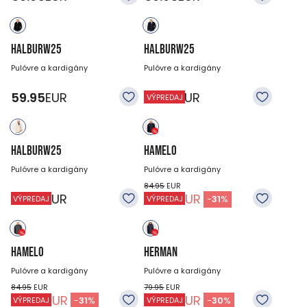
HALBURW25
HALBURW25
Pulóvre a kardigány
Pulóvre a kardigány
59.95
EUR
59.95
EUR
VÝPREDAJ
HALBURW25
HAMELO
Pulóvre a kardigány
Pulóvre a kardigány
84.95
EUR
59.95
EUR
58.95
EUR
-
31
%
VÝPREDAJ
VÝPREDAJ
HAMELO
HERMAN
Pulóvre a kardigány
Pulóvre a kardigány
84.95
EUR
79.95
EUR
58.95
EUR
55.95
EUR
-
31
%
-
30
%
VÝPREDAJ
VÝPREDAJ