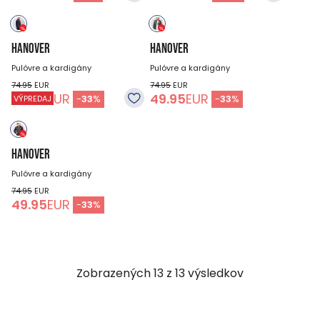
HANOVER
HANOVER
Pulóvre a kardigány
Pulóvre a kardigány
74.95
EUR
74.95
EUR
49.95
EUR
49.95
EUR
-
33
%
-
33
%
VÝPREDAJ
HANOVER
Pulóvre a kardigány
74.95
EUR
49.95
EUR
-
33
%
Zobrazených
13
z
13
výsledkov