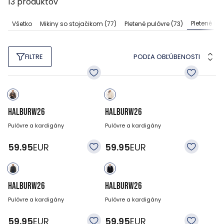
13
produktov
Pletené ka
Všetko
Mikiny so stojačikom
(77)
Pletené pulóvre
(73)
PODĽA OBĽÚBENOSTI
FILTRE
HALBURW26
HALBURW26
Pulóvre a kardigány
Pulóvre a kardigány
59.95
EUR
59.95
EUR
HALBURW26
HALBURW26
Pulóvre a kardigány
Pulóvre a kardigány
59.95
EUR
59.95
EUR