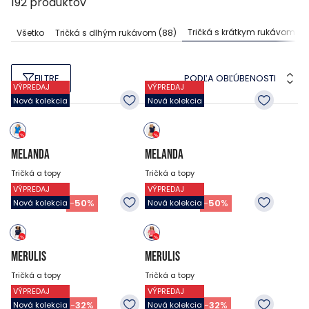
192
produktov
Tričká s krátkym rukávom
(1
Všetko
Tričká s dlhým rukávom
(88)
PODĽA OBĽÚBENOSTI
FILTRE
VÝPREDAJ
VÝPREDAJ
Nová kolekcia
Nová kolekcia
MELANDA
MELANDA
Tričká a topy
Tričká a topy
VÝPREDAJ
VÝPREDAJ
27.95
EUR
27.95
EUR
13.95
EUR
13.95
EUR
-
50
%
-
50
%
Nová kolekcia
Nová kolekcia
MERULIS
MERULIS
Tričká a topy
Tričká a topy
VÝPREDAJ
VÝPREDAJ
27.95
EUR
27.95
EUR
18.95
EUR
18.95
EUR
-
32
%
-
32
%
Nová kolekcia
Nová kolekcia