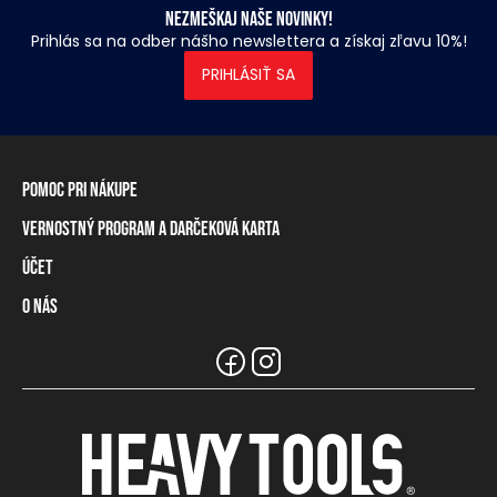
Nezmeškaj naše novinky!
Prihlás sa na odber nášho newslettera a získaj zľavu 10%!
PRIHLÁSIŤ SA
Pomoc pri nákupe
Vernostný program a darčeková karta
Informácie o doručení
Spôsoby platby
Účet
Vernostný program
Vrátenie tovaru a odstúpenie od zmluvy
Darčeková karta
O nás
Prihlásenie / registrácia
Tabuľka rozmerov
Zostatok na vernostnej karte
Naše predajne a distribútori
Značka Heavy Tools
Najčastejšie otázky
Informácie pre predajcov
Zákaznický servis
Tímové oblečenie
Kariéra