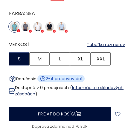
FARBA:
SEA
VEĽKOSŤ
Tabuľka rozmerov
S
M
L
XL
XXL
2-4 pracovný dní
Doručenie:
Dostupné v 0 predajniach (
Informácie o skladových
zásobách
)
PRIDAŤ DO KOŠÍKA
Doprava zdarma nad 70 EUR