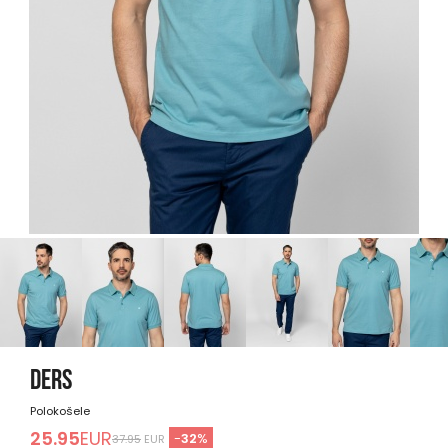
DERS
Polokošele
25.95
EUR
-
32
%
37.95
EUR