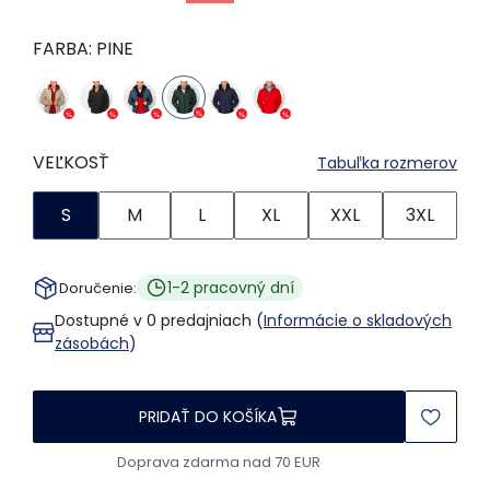
FARBA:
PINE
VEĽKOSŤ
Tabuľka rozmerov
S
M
L
XL
XXL
3XL
1-2 pracovný dní
Doručenie:
Dostupné v 0 predajniach (
Informácie o skladových
zásobách
)
PRIDAŤ DO KOŠÍKA
Doprava zdarma nad 70 EUR