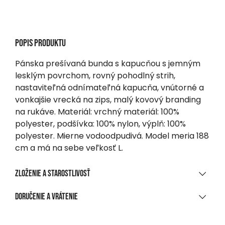
Popis produktu
Pánska prešívaná bunda s kapucňou s jemným
lesklým povrchom, rovný pohodlný strih,
nastaviteľná odnímateľná kapucňa, vnútorné a
vonkajšie vrecká na zips, malý kovový branding
na rukáve. Materiál: vrchný materiál: 100%
polyester, podšívka: 100% nylon, výplň: 100%
polyester. Mierne vodoodpudivá. Model meria 188
cm a má na sebe veľkosť L.
Zloženie a starostlivosť
MATERIÁLOVÉ ZLOŽENIE
Doručenie a vrátenie
100 % polyester s povrchovou úpravou „Fake Memory“ a
DORUČENIE
Ac