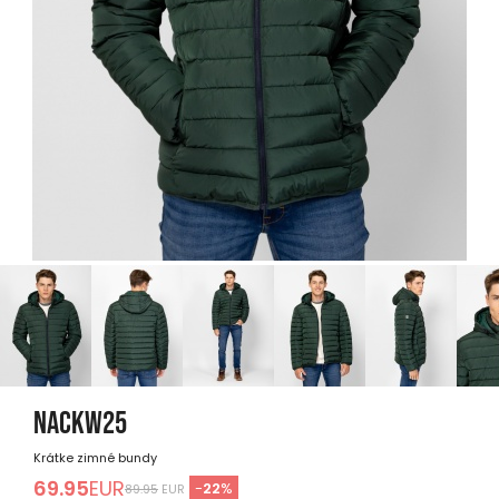
NACKW25
Krátke zimné bundy
69.95
EUR
-
22
%
89.95
EUR