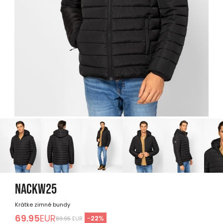
NACKW25
Krátke zimné bundy
69.95
EUR
-
22
%
89.95
EUR