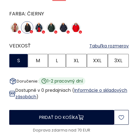
FARBA:
ČIERNY
VEĽKOSŤ
Tabuľka rozmerov
S
M
L
XL
XXL
3XL
1-2 pracovný dní
Doručenie:
Dostupné v 0 predajniach (
Informácie o skladových
zásobách
)
PRIDAŤ DO KOŠÍKA
Doprava zdarma nad 70 EUR