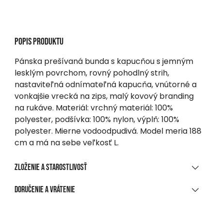
Popis produktu
Pánska prešívaná bunda s kapucňou s jemným
lesklým povrchom, rovný pohodlný strih,
nastaviteľná odnímateľná kapucňa, vnútorné a
vonkajšie vrecká na zips, malý kovový branding
na rukáve. Materiál: vrchný materiál: 100%
polyester, podšívka: 100% nylon, výplň: 100%
polyester. Mierne vodoodpudivá. Model meria 188
cm a má na sebe veľkosť L.
Zloženie a starostlivosť
MATERIÁLOVÉ ZLOŽENIE
Doručenie a vrátenie
100 % polyester s povrchovou úpravou „Fake Memory“ a
DORUČENIE
Ac