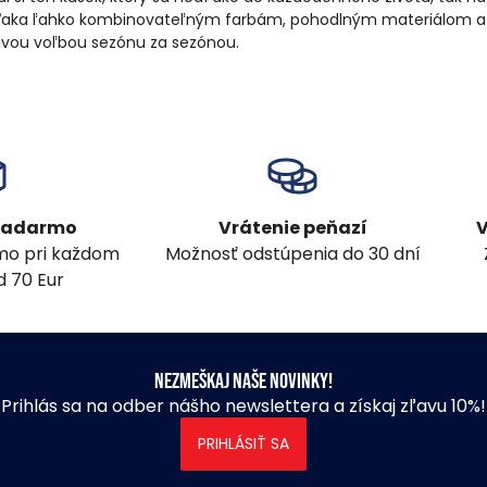
Vďaka ľahko kombinovateľným farbám, pohodlným materiálom a 
livou voľbou sezónu za sezónou.
 zadarmo
Vrátenie peňazí
V
mo pri každom
Možnosť odstúpenia do 30 dní
 70 Eur
Nezmeškaj naše novinky!
Prihlás sa na odber nášho newslettera a získaj zľavu 10%!
PRIHLÁSIŤ SA