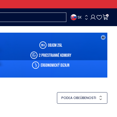
SK
0
PODĽA OBĽÚBENOSTI