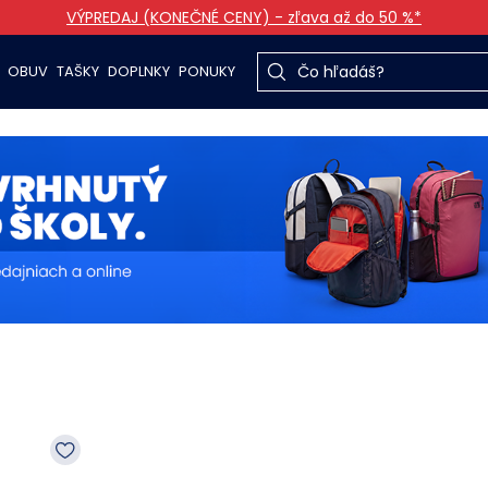
VÝPREDAJ (KONEČNÉ CENY) - zľava až do 50 %*
OBUV
TAŠKY
DOPLNKY
PONUKY