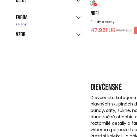
Cena
NOFI
Farba
Bundy a vesty
-
EUR
47.95
EUR
69.95
EUR
Vzor
modrý
čierny
biely
ružová
červený
béžová
jednobarevný
zelený
viacfarebný
fialová
žltý
Dievčenské
Dievčenská kategória
hlavných skupinách di
bundy, šaty, sukne, n
dané ročné obdobie a 
roztomilé detaily a f
výberom pomôže tabu
Prezri si kolekciu a n