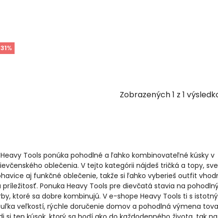
-
31
%
Zobrazených
1
z
1
výsledk
 Heavy Tools ponúka pohodlné a ľahko kombinovateľné kúsky v
evčenského oblečenia. V tejto kategórii nájdeš tričká a topy, sve
ohavice aj funkčné oblečenie, takže si ľahko vyberieš outfit vho
príležitosť. Ponuka Heavy Tools pre dievčatá stavia na pohodlný 
arby, ktoré sa dobre kombinujú. V e-shope Heavy Tools ti s istot
ľka veľkostí, rýchle doručenie domov a pohodlná výmena tova
ájdi si ten kúsok, ktorý sa hodí ako do každodenného života, tak na