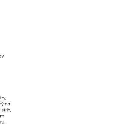
ov
try,
dný na
strih,
ným
ru.