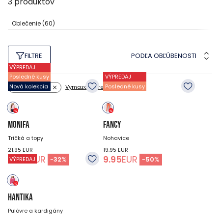
3
produktov
Oblečenie
(60)
PODĽA OBĽÚBENOSTI
FILTRE
VÝPREDAJ
Posledné kusy
VÝPREDAJ
Nová kolekcia
Posledné kusy
Vymazať filtre
Farba: ružová
MONIFA
FANCY
Tričká a topy
Nohavice
21.95
EUR
19.95
EUR
14.95
EUR
9.95
EUR
-
32
%
-
50
%
VÝPREDAJ
HANTIKA
Pulóvre a kardigány