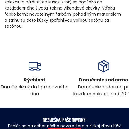
kolekciu a nájdi si ten kúsok, ktorý sa hodí ako do
každodenného života, tak na víkendové aktivity. Vďaka
ľahko kombinovateľným farbám, pohodlným materiálom
a strihu sú tieto kúsky spoľahlivou voľbou sezónu za
sezónou.
Rýchlosť
Doručenie zadarmo
Doručenie už do 1 pracovného
Doručenie zadarmo pr
dňa
každom nákupe nad 70 
Nezmeškaj naše novinky!
Prihlás sa na odber nášho newslettera a získaj zľavu 10%!