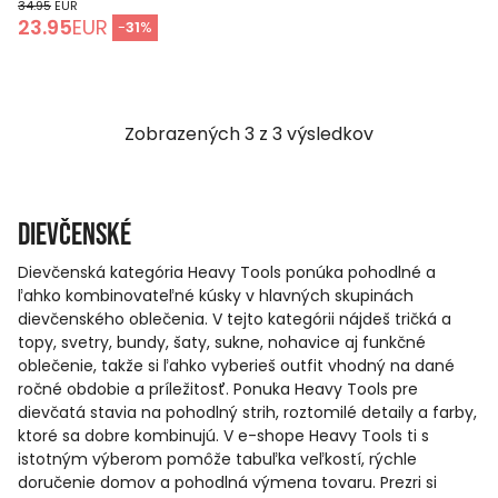
34.95
EUR
23.95
EUR
-
31
%
Zobrazených
3
z
3
výsledkov
Dievčenské
Dievčenská kategória Heavy Tools ponúka pohodlné a
ľahko kombinovateľné kúsky v hlavných skupinách
dievčenského oblečenia. V tejto kategórii nájdeš tričká a
topy, svetry, bundy, šaty, sukne, nohavice aj funkčné
oblečenie, takže si ľahko vyberieš outfit vhodný na dané
ročné obdobie a príležitosť. Ponuka Heavy Tools pre
dievčatá stavia na pohodlný strih, roztomilé detaily a farby,
ktoré sa dobre kombinujú. V e-shope Heavy Tools ti s
istotným výberom pomôže tabuľka veľkostí, rýchle
doručenie domov a pohodlná výmena tovaru. Prezri si