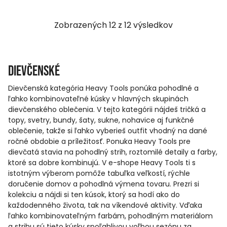
Zobrazených
12
z
12
výsledkov
Dievčenské
Dievčenská kategória Heavy Tools ponúka pohodlné a
ľahko kombinovateľné kúsky v hlavných skupinách
dievčenského oblečenia. V tejto kategórii nájdeš tričká a
topy, svetry, bundy, šaty, sukne, nohavice aj funkčné
oblečenie, takže si ľahko vyberieš outfit vhodný na dané
ročné obdobie a príležitosť. Ponuka Heavy Tools pre
dievčatá stavia na pohodlný strih, roztomilé detaily a farby,
ktoré sa dobre kombinujú. V e-shope Heavy Tools ti s
istotným výberom pomôže tabuľka veľkostí, rýchle
doručenie domov a pohodlná výmena tovaru. Prezri si
kolekciu a nájdi si ten kúsok, ktorý sa hodí ako do
každodenného života, tak na víkendové aktivity. Vďaka
ľahko kombinovateľným farbám, pohodlným materiálom
a strihu sú tieto kúsky spoľahlivou voľbou sezónu za