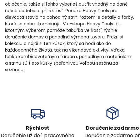
oblečenie, takže si ľahko vyberieš outfit vhodný na dané
ročné obdobie a príležitosť. Ponuka Heavy Tools pre
dievčatá stavia na pohodlný strih, roztomilé detaily a farby,
ktoré sa dobre kombinujú. V e-shope Heavy Tools ti s
istotným výberom pomôže tabuľka veľkostí, rýchle
doručenie domov a pohodlná výmena tovaru. Prezri si
kolekciu a nájdi si ten kúsok, ktorý sa hodí ako do
každodenného života, tak na víkendové aktivity. Vďaka
ľahko kombinovateľným farbám, pohodlným materiálom
a strihu sú tieto kúsky spoľahlivou voľbou sezónu za
sezónou.
Rýchlosť
Doručenie zadarmo
Doručenie už do 1 pracovného
Doručenie zadarmo pr