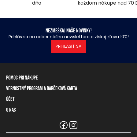
dňa
každom nákupe nad 70 
Nezmeškaj naše novinky!
Prihlás sa na odber nášho newslettera a získaj zľavu 10%!
PRIHLÁSIŤ SA
Pomoc pri nákupe
Vernostný program a darčeková karta
Informácie o doručení
Spôsoby platby
Účet
Vernostný program
Vrátenie tovaru a odstúpenie od zmluvy
Darčeková karta
O nás
Prihlásenie / registrácia
Tabuľka rozmerov
Zostatok na vernostnej karte
Naše predajne a distribútori
Značka Heavy Tools
Najčastejšie otázky
Informácie pre predajcov
Zákaznický servis
Tímové oblečenie