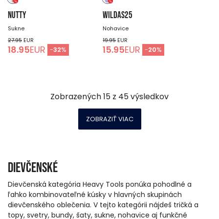
NUTTY
WILDAS25
Sukne
Nohavice
27.95
EUR
19.95
EUR
18.95
EUR
15.95
EUR
-
32
%
-
20
%
Zobrazených
15
z
45
výsledkov
ZOBRAZIŤ VIAC
Dievčenské
Dievčenská kategória Heavy Tools ponúka pohodlné a
ľahko kombinovateľné kúsky v hlavných skupinách
dievčenského oblečenia. V tejto kategórii nájdeš tričká a
topy, svetry, bundy, šaty, sukne, nohavice aj funkčné