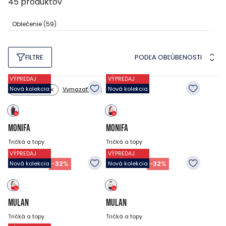
45
produktov
Oblečenie
(59)
PODĽA OBĽÚBENOSTI
FILTRE
VÝPREDAJ
VÝPREDAJ
Nová kolekcia
Nová kolekcia
Vymazať filtre
Veľkosť: 146
MONIFA
MONIFA
Tričká a topy
Tričká a topy
VÝPREDAJ
VÝPREDAJ
21.95
EUR
21.95
EUR
14.95
EUR
14.95
EUR
-
32
%
-
32
%
Nová kolekcia
Nová kolekcia
MULAN
MULAN
Tričká a topy
Tričká a topy