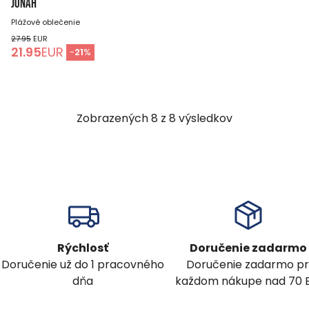
JONAH
Plážové oblečenie
27.95
EUR
21.95
EUR
-
21
%
Zobrazených
8
z
8
výsledkov
Rýchlosť
Doručenie zadarmo
Doručenie už do 1 pracovného
Doručenie zadarmo pr
dňa
každom nákupe nad 70 