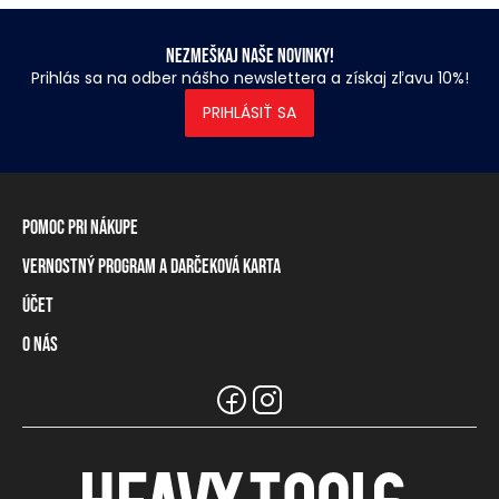
Nezmeškaj naše novinky!
Prihlás sa na odber nášho newslettera a získaj zľavu 10%!
PRIHLÁSIŤ SA
Pomoc pri nákupe
Vernostný program a darčeková karta
Informácie o doručení
Spôsoby platby
Účet
Vernostný program
Vrátenie tovaru a odstúpenie od zmluvy
Darčeková karta
O nás
Prihlásenie / registrácia
Tabuľka rozmerov
Zostatok na vernostnej karte
Naše predajne a distribútori
Značka Heavy Tools
Najčastejšie otázky
Informácie pre predajcov
Zákaznický servis
Tímové oblečenie
Kariéra