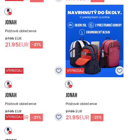
JONAH
Plážové oblečenie
27.95
EUR
21.95
EUR
-
21
%
VÝPREDAJ
VÝPREDAJ
JONAH
JONAH
Plážové oblečenie
Plážové oblečenie
27.95
EUR
27.95
EUR
21.95
EUR
21.95
EUR
-
21
%
-
21
%
VÝPREDAJ