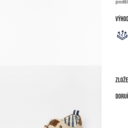
podší
Výho
Zlože
MATE
Doruč
Plátn
DOR
Pri n