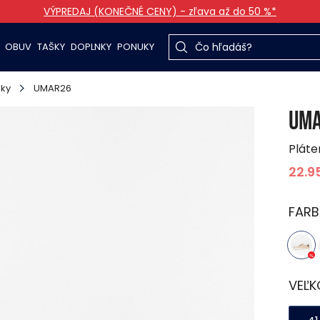
VÝPREDAJ (KONEČNÉ CENY) - zľava až do 50 %*
OBUV
TAŠKY
DOPLNKY
PONUKY
nky
UMAR26
UM
Pláte
22.9
FARB
VEĽK