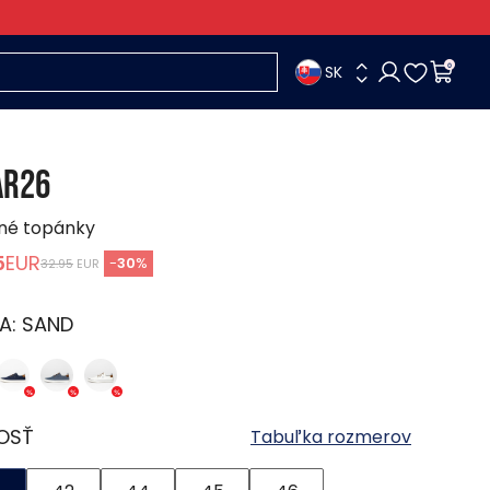
SK
0
AR26
né topánky
5
EUR
-
30
%
32.95
EUR
A:
SAND
OSŤ
Tabuľka rozmerov