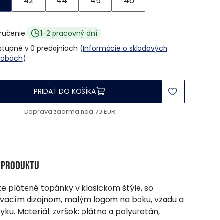
42
44
45
46
ručenie:
1-2 pracovný dní
tupné v 0 predajniach (
Informácie o skladových
sobách
)
PRIDAŤ DO KOŠÍKA
Doprava zdarma nad 70 EUR
s produktu
e plátené topánky v klasickom štýle, so
vacím dizajnom, malým logom na boku, vzadu a
zyku. Materiál: zvršok: plátno a polyuretán,