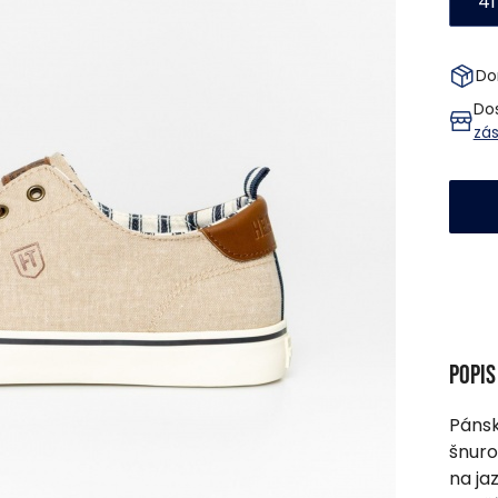
41
Do
Dos
zá
Popi
Pánsk
šnuro
na ja