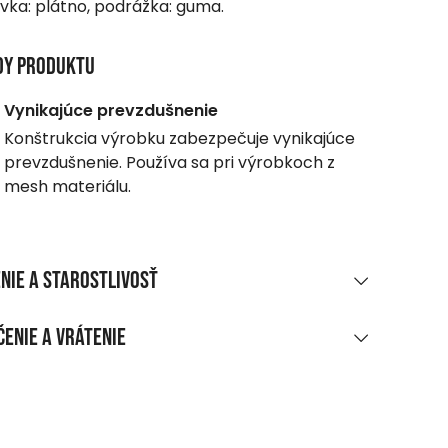
vka: plátno, podrážka: guma.
dy produktu
Vynikajúce prevzdušnenie
Konštrukcia výrobku zabezpečuje vynikajúce
prevzdušnenie. Používa sa pri výrobkoch z
mesh materiálu.
nie a starostlivosť
RIÁLOVÉ ZLOŽENIE
enie a vrátenie
o + PU/Plátno/Rb
UČENIE
ákupe nad 70 EUR