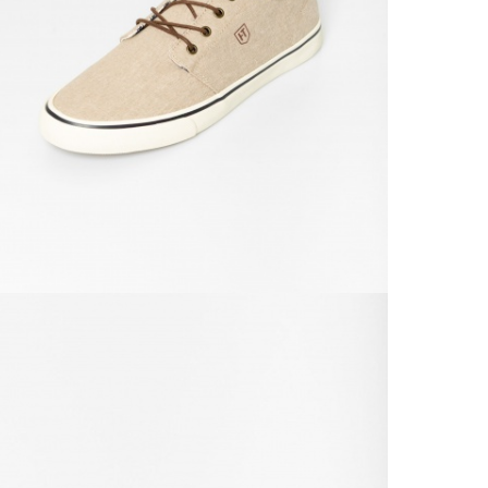
Zad
Na vý
Od 3
Doruč
Od 6
Podro
VRÁ
Výmen
Do 30
Popla
Od 6
Podro