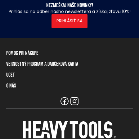
Nezmeškaj naše novinky!
Prihlás sa na odber nášho newslettera a získaj zľavu 10%!
PRIHLÁSIŤ SA
Pomoc pri nákupe
Vernostný program a darčeková karta
Informácie o doručení
Spôsoby platby
Účet
Vernostný program
Vrátenie tovaru a odstúpenie od zmluvy
Darčeková karta
O nás
Prihlásenie / registrácia
Tabuľka rozmerov
Zostatok na vernostnej karte
Naše predajne a distribútori
Značka Heavy Tools
Najčastejšie otázky
Informácie pre predajcov
Zákaznický servis
Tímové oblečenie
Kariéra