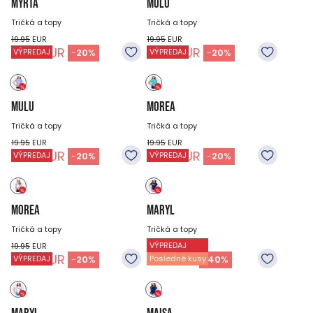
MYRTA
MULU
Tričká a topy
Tričká a topy
19.95
EUR
19.95
EUR
15.95
EUR
15.95
EUR
-
20
%
-
20
%
VÝPREDAJ
VÝPREDAJ
MULU
MOREA
Tričká a topy
Tričká a topy
19.95
EUR
19.95
EUR
15.95
EUR
15.95
EUR
-
20
%
-
20
%
VÝPREDAJ
VÝPREDAJ
MOREA
MARYL
Tričká a topy
Tričká a topy
VÝPREDAJ
19.95
EUR
19.95
EUR
15.95
EUR
11.95
EUR
-
20
%
-
40
%
VÝPREDAJ
Posledné kusy