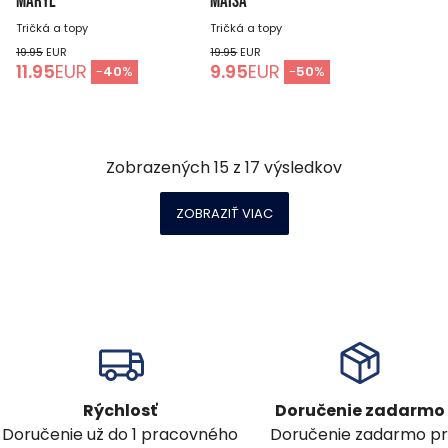
MARYL
MAISA
Tričká a topy
Tričká a topy
19.95
EUR
19.95
EUR
11.95
EUR
9.95
EUR
-
40
%
-
50
%
Zobrazených
15
z
17
výsledkov
ZOBRAZIŤ VIAC
Rýchlosť
Doručenie zadarmo
Doručenie už do 1 pracovného
Doručenie zadarmo pr