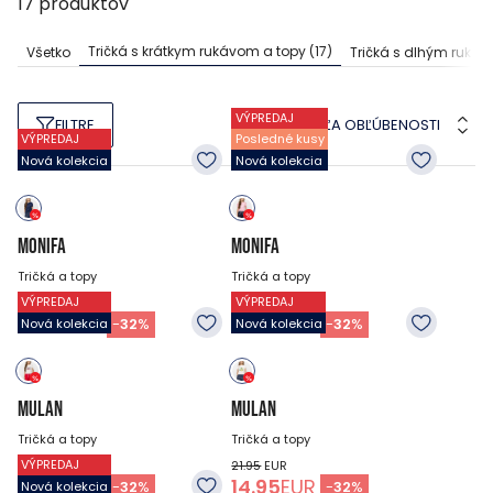
17
produktov
Tričká s krátkym rukávom a topy
(17)
Všetko
Tričká s dlhým ruká
VÝPREDAJ
PODĽA OBĽÚBENOSTI
FILTRE
VÝPREDAJ
Posledné kusy
Nová kolekcia
Nová kolekcia
MONIFA
MONIFA
Tričká a topy
Tričká a topy
VÝPREDAJ
VÝPREDAJ
21.95
EUR
21.95
EUR
14.95
EUR
14.95
EUR
-
32
%
-
32
%
Nová kolekcia
Nová kolekcia
MULAN
MULAN
Tričká a topy
Tričká a topy
VÝPREDAJ
21.95
EUR
21.95
EUR
14.95
EUR
14.95
EUR
-
32
%
-
32
%
Nová kolekcia