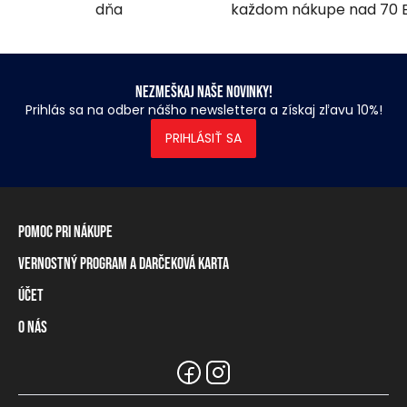
dňa
každom nákupe nad 70 
Nezmeškaj naše novinky!
Prihlás sa na odber nášho newslettera a získaj zľavu 10%!
PRIHLÁSIŤ SA
Pomoc pri nákupe
Vernostný program a darčeková karta
Informácie o doručení
Spôsoby platby
Účet
Vernostný program
Vrátenie tovaru a odstúpenie od zmluvy
Darčeková karta
O nás
Prihlásenie / registrácia
Tabuľka rozmerov
Zostatok na vernostnej karte
Naše predajne a distribútori
Značka Heavy Tools
Najčastejšie otázky
Informácie pre predajcov
Zákaznický servis