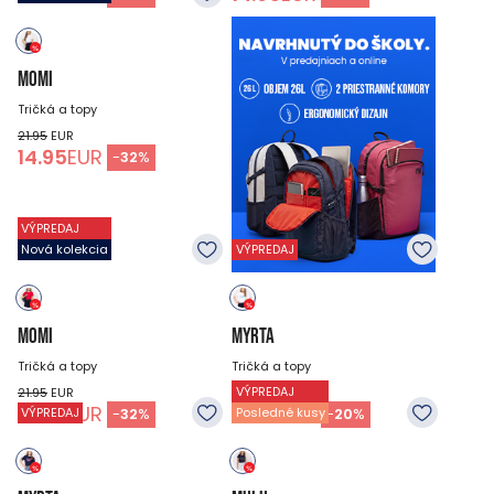
MOMI
Tričká a topy
21.95
EUR
14.95
EUR
-
32
%
VÝPREDAJ
Nová kolekcia
VÝPREDAJ
MOMI
MYRTA
Tričká a topy
Tričká a topy
VÝPREDAJ
21.95
EUR
19.95
EUR
14.95
EUR
15.95
EUR
-
32
%
-
20
%
VÝPREDAJ
Posledné kusy