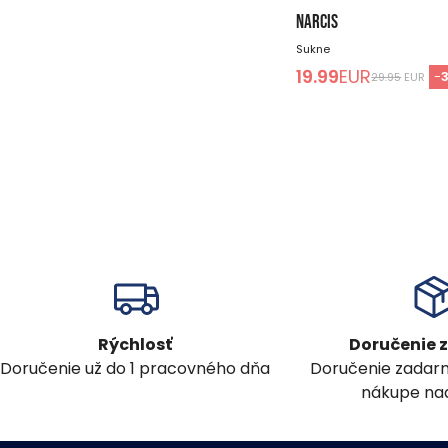
NARCIS
Sukne
19.99
EUR
-
29.95
EUR
Rýchlosť
Doručenie
Doručenie už do 1 pracovného dňa
Doručenie zadar
nákupe nad