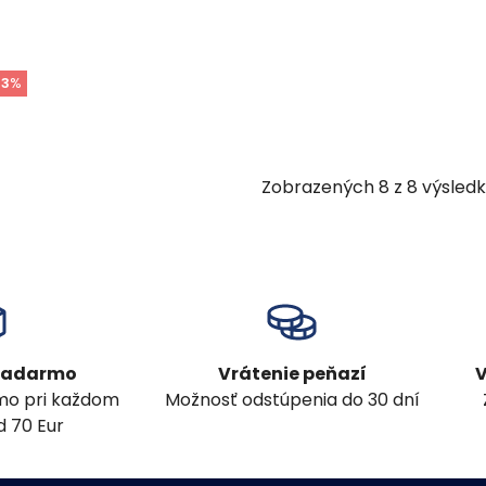
33
%
Zobrazených
8
z
8
výsled
 zadarmo
Vrátenie peňazí
V
mo pri každom
Možnosť odstúpenia do 30 dní
 70 Eur