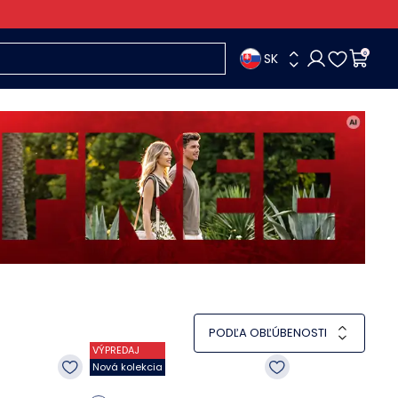
SK
0
PODĽA OBĽÚBENOSTI
VÝPREDAJ
Nová kolekcia