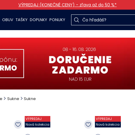
VÝPREDAJ (KONEČNÉ CENY) - zľava až do 50 %*
OBUV
TAŠKY
DOPLNKY
PONUKY
ie
Sukne
Sukne
VÝPREDAJ
VÝPREDAJ
Nová kolekcia
Nová kolekcia