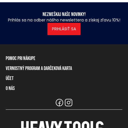
Nezmeškaj naše novinky!
Prihlás sa na odber nášho newslettera a získaj zľavu 10%!
PRIHLÁSIŤ SA
Pomoc pri nákupe
Vernostný program a darčeková karta
Informácie o doručení
Spôsoby platby
Účet
Vernostný program
Vrátenie tovaru a odstúpenie od zmluvy
Darčeková karta
O nás
Prihlásenie / registrácia
Tabuľka rozmerov
Zostatok na vernostnej karte
Naše predajne a distribútori
Značka Heavy Tools
Najčastejšie otázky
Informácie pre predajcov
Zákaznický servis
Tímové oblečenie
Kariéra