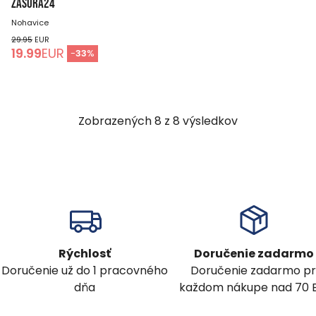
ZASURA24
Nohavice
29.95
EUR
19.99
EUR
-
33
%
Zobrazených
8
z
8
výsledkov
Rýchlosť
Doručenie zadarmo
Doručenie už do 1 pracovného
Doručenie zadarmo pr
dňa
každom nákupe nad 70 