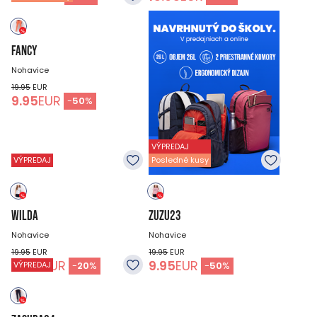
FANCY
Nohavice
19.95
EUR
9.95
EUR
-
50
%
VÝPREDAJ
VÝPREDAJ
Posledné kusy
WILDA
ZUZU23
Nohavice
Nohavice
19.95
EUR
19.95
EUR
15.95
EUR
9.95
EUR
-
20
%
-
50
%
VÝPREDAJ