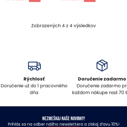
Zobrazených
4
z
4
výsledkov
Rýchlosť
Doručenie zadarmo
Doručenie už do 1 pracovného
Doručenie zadarmo pr
dňa
každom nákupe nad 70 
Nezmeškaj naše novinky!
Prihlás sa na odber nášho newslettera a získaj zľavu 10%!