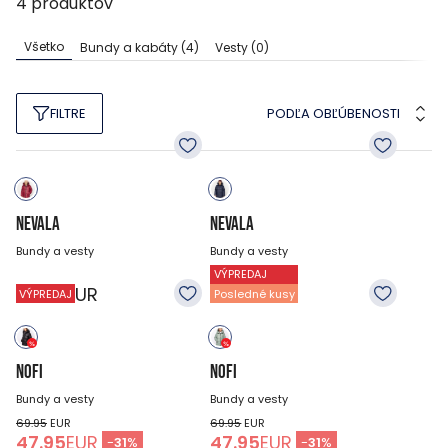
4
produktov
Všetko
Bundy a kabáty
(4)
Vesty
(0)
PODĽA OBĽÚBENOSTI
FILTRE
NEVALA
NEVALA
Bundy a vesty
Bundy a vesty
VÝPREDAJ
74.95
EUR
74.95
EUR
VÝPREDAJ
Posledné kusy
NOFI
NOFI
Bundy a vesty
Bundy a vesty
69.95
EUR
69.95
EUR
47.95
EUR
47.95
EUR
-
31
%
-
31
%