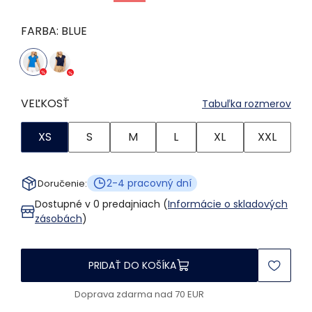
FARBA:
BLUE
VEĽKOSŤ
Tabuľka rozmerov
XS
S
M
L
XL
XXL
2-4 pracovný dní
Doručenie:
Dostupné v 0 predajniach (
Informácie o skladových
zásobách
)
PRIDAŤ DO KOŠÍKA
Doprava zdarma nad 70 EUR