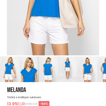
MELANDA
Tričká s krátkym rukávom
13.95
EUR
-
50
%
27.95
EUR