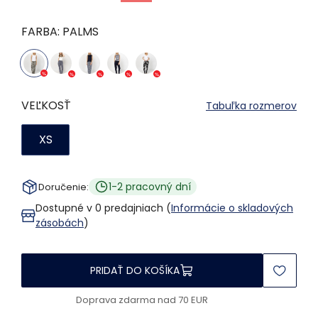
FARBA:
PALMS
VEĽKOSŤ
Tabuľka rozmerov
XS
1-2 pracovný dní
Doručenie:
Dostupné v 0 predajniach (
Informácie o skladových
zásobách
)
PRIDAŤ DO KOŠÍKA
Doprava zdarma nad 70 EUR