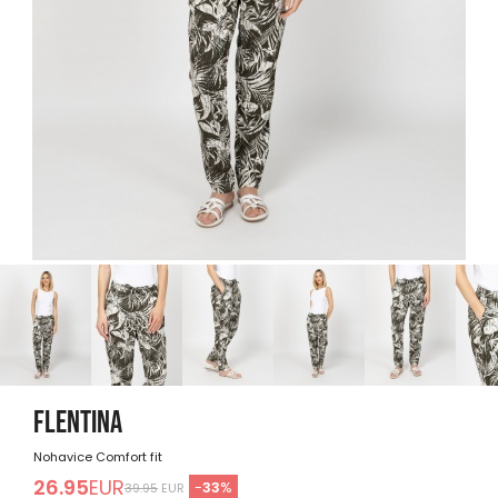
FLENTINA
Nohavice Comfort fit
26.95
EUR
-
33
%
39.95
EUR