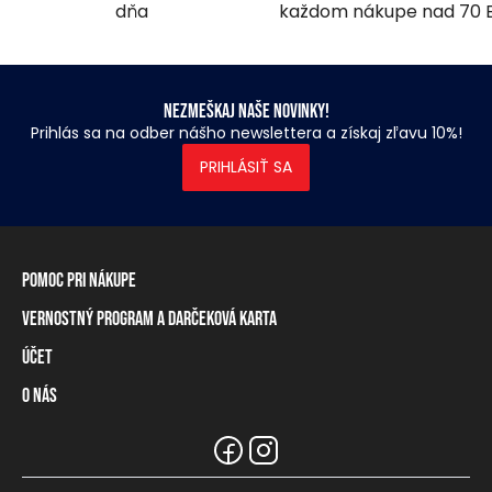
dňa
každom nákupe nad 70 
Nezmeškaj naše novinky!
Prihlás sa na odber nášho newslettera a získaj zľavu 10%!
PRIHLÁSIŤ SA
Pomoc pri nákupe
Vernostný program a darčeková karta
Informácie o doručení
Spôsoby platby
Účet
Vernostný program
Vrátenie tovaru a odstúpenie od zmluvy
Darčeková karta
O nás
Prihlásenie / registrácia
Tabuľka rozmerov
Zostatok na vernostnej karte
Naše predajne a distribútori
Značka Heavy Tools
Najčastejšie otázky
Informácie pre predajcov
Zákaznický servis