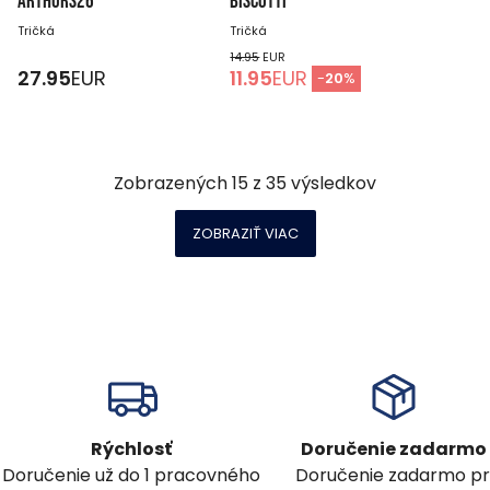
ARTHURS26
BISCOTTI
Tričká
Tričká
14.95
EUR
27.95
EUR
11.95
EUR
-
20
%
Zobrazených
15
z
35
výsledkov
ZOBRAZIŤ VIAC
Rýchlosť
Doručenie zadarmo
Doručenie už do 1 pracovného
Doručenie zadarmo pr