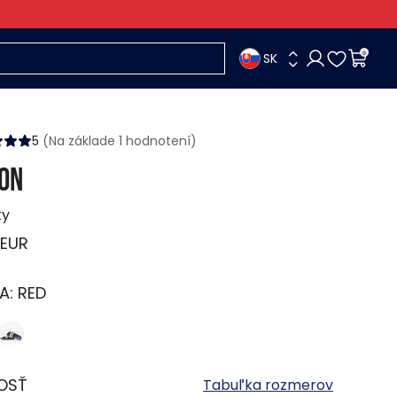
SK
0
5
(Na základe 1 hodnotení)
ON
ky
EUR
A:
RED
OSŤ
Tabuľka rozmerov