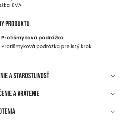
žka: EVA.
dy produktu
Protišmyková podrážka
Protišmyková podrážka pre istý krok.
nie a starostlivosť
RIÁLOVÉ ZLOŽENIE
enie a vrátenie
EVA
UČENIE
otenia
ákupe nad 70 EUR
5
(Na základe 1 hodnotení)
armo