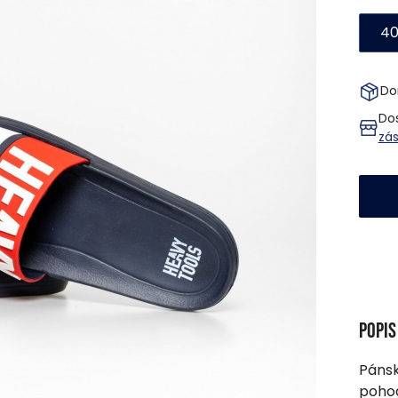
4
Do
Dos
zá
Popi
Pánsk
pohod