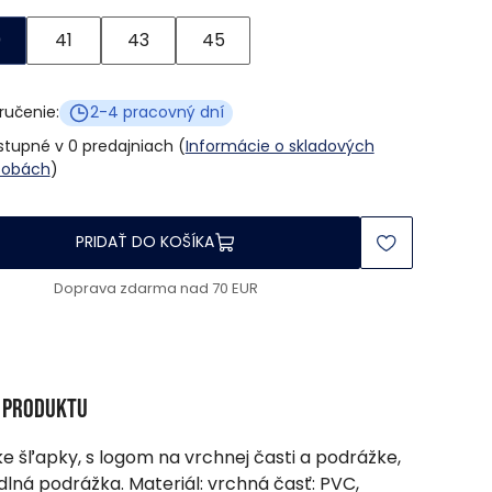
0
41
43
45
ručenie:
2-4 pracovný dní
tupné v 0 predajniach (
Informácie o skladových
sobách
)
PRIDAŤ DO KOŠÍKA
Doprava zdarma nad 70 EUR
s produktu
e šľapky, s logom na vrchnej časti a podrážke,
lná podrážka. Materiál: vrchná časť: PVC,