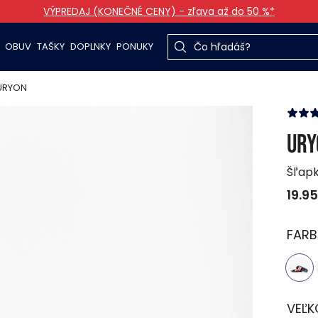
VÝPREDAJ (KONEČNÉ CENY) - zľava až do 50 %*
OBUV
TAŠKY
DOPLNKY
PONUKY
URYON
URY
Šľap
19.95
FARB
VEĽK