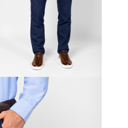
Od 6
Ne
Podro
VRÁ
Výmen
Do 30
Popla
Od 6
Podro