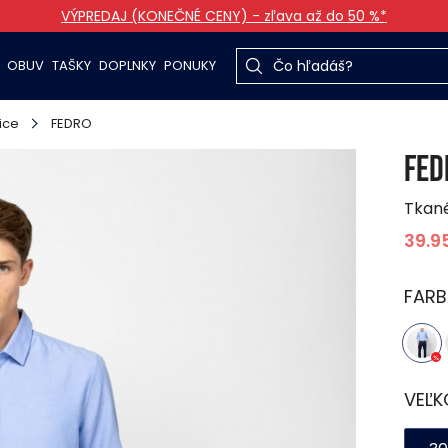
VÝPREDAJ (KONEČNÉ CENY) - zľava až do 50 %*
OBUV
TAŠKY
DOPLNKY
PONUKY
ice
FEDRO
FED
Tkan
39.9
FARB
VEĽK