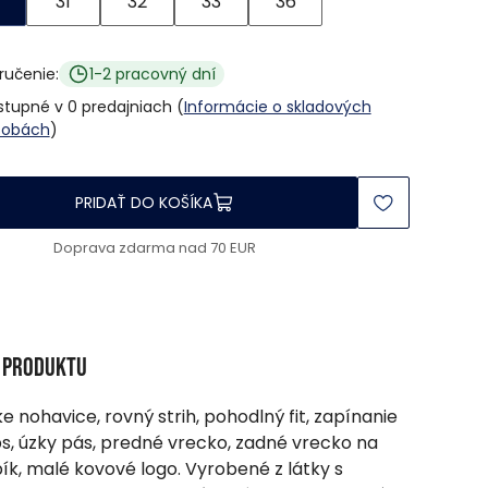
31
32
33
36
ručenie:
1-2 pracovný dní
tupné v 0 predajniach (
Informácie o skladových
sobách
)
PRIDAŤ DO KOŠÍKA
Doprava zdarma nad 70 EUR
s produktu
e nohavice, rovný strih, pohodlný fit, zapínanie
ps, úzky pás, predné vrecko, zadné vrecko na
k, malé kovové logo. Vyrobené z látky s