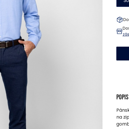
30
Do
Dos
zá
Popi
Pánsk
na zi
gombí