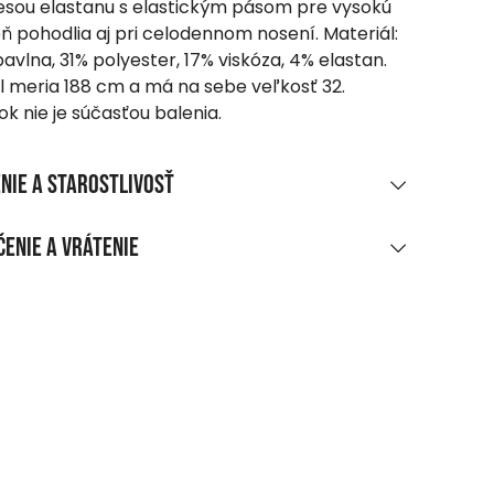
sou elastanu s elastickým pásom pre vysokú
ň pohodlia aj pri celodennom nosení. Materiál:
avlna, 31% polyester, 17% viskóza, 4% elastan.
 meria 188 cm a má na sebe veľkosť 32.
k nie je súčasťou balenia.
nie a starostlivosť
RIÁLOVÉ ZLOŽENIE
enie a vrátenie
bavlna | 2 % elastan – tkanina
UČENIE
ENIE A ÚDRŽBA
ákupe nad 70 EUR
anie max. 30 °C, šetrný program
armo
bieliť!
dajné miesto, do balíkomatu
sušiť v sušičke!
 EUR
hlenie pri teplote max. 110 °C
enie na adresu