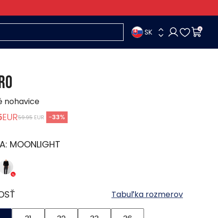
SK
0
RO
é nohavice
5
EUR
-
33
%
59.95
EUR
A:
MOONLIGHT
OSŤ
Tabuľka rozmerov