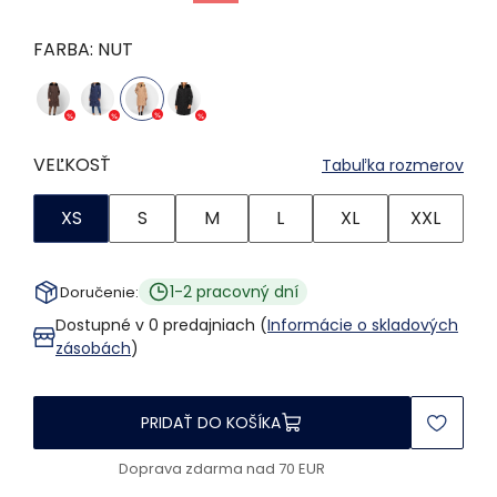
FARBA:
NUT
VEĽKOSŤ
Tabuľka rozmerov
XS
S
M
L
XL
XXL
1-2 pracovný dní
Doručenie:
Dostupné v 0 predajniach (
Informácie o skladových
zásobách
)
PRIDAŤ DO KOŠÍKA
Doprava zdarma nad 70 EUR