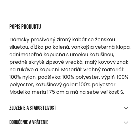
Popis produktu
Dámsky prešívaný zimný kabát so ženskou
siluetou, dĺžka po kolená, vonkajšia veterná klopa,
odnímateľná kapucňa s umelou kožušinou,
predné skryté zipsové vrecká, malý kovový znak
na rukáve a kapucni. Materiál: vrchný materiál:
100% nylon, podšívka: 100% polyester, výplň: 100%
polyester, kožušinový golier: 100% polyester.
Modelka meria 175 cm a má na sebe veľkosť S.
Zloženie a starostlivosť
MATERIÁLOVÉ ZLOŽENIE
Doručenie a vrátenie
100 % nylon s PA povlakom
DORUČENIE