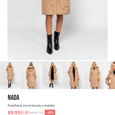
NADA
Predĺžené zimné bundy a kabáty
89.95
EUR
-
31
%
129.95
EUR