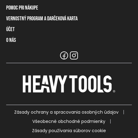
Pomoc pri nákupe
Vernostný program a darčeková karta
Informácie o doručení
Spôsoby platby
Účet
Vernostný program
Vrátenie tovaru a odstúpenie od zmluvy
Darčeková karta
O nás
Prihlásenie / registrácia
Tabuľka rozmerov
Zostatok na vernostnej karte
Naše predajne a distribútori
Značka Heavy Tools
Najčastejšie otázky
Informácie pre predajcov
Zákaznický servis
Tímové oblečenie
Kariéra
Zásady ochrany a spracovania osobných údajov
Všeobecné obchodné podmienky
Zásady používania súborov cookie